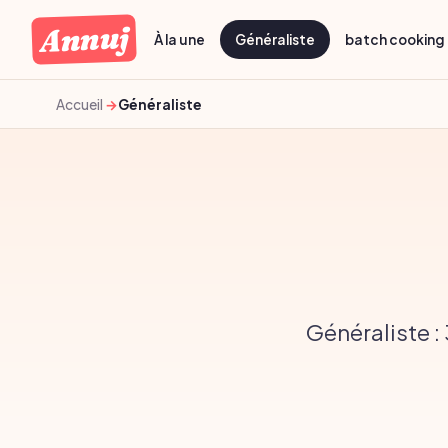
Annuj
À la une
Généraliste
batch cooking 
Accueil
Généraliste
Généraliste :