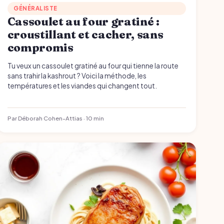
GÉNÉRALISTE
Cassoulet au four gratiné :
croustillant et cacher, sans
compromis
Tu veux un cassoulet gratiné au four qui tienne la route
sans trahir la kashrout ? Voici la méthode, les
températures et les viandes qui changent tout.
Par Déborah Cohen-Attias · 10 min