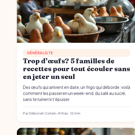
GÉNÉRALISTE
Trop d’œufs? 5 familles de
recettes pour tout écouler sans
en jeter un seul
Des œufs qui arrivent en date, un frigo qui déborde: voilà
comment les passer en un week-end, du salé au sucré,
sans te ruiner ni t’épuiser.
Par Déborah Cohen-Attias · 12 min