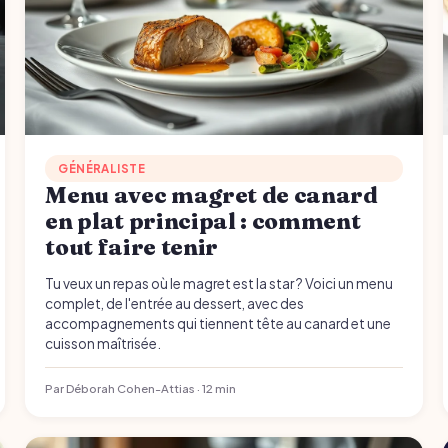
GÉNÉRALISTE
Menu avec magret de canard
en plat principal : comment
tout faire tenir
Tu veux un repas où le magret est la star ? Voici un menu
complet, de l'entrée au dessert, avec des
accompagnements qui tiennent tête au canard et une
cuisson maîtrisée.
Par Déborah Cohen-Attias · 12 min