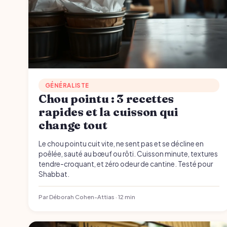
GÉNÉRALISTE
Chou pointu : 3 recettes
rapides et la cuisson qui
change tout
Le chou pointu cuit vite, ne sent pas et se décline en
poêlée, sauté au bœuf ou rôti. Cuisson minute, textures
tendre-croquant, et zéro odeur de cantine. Testé pour
Shabbat.
Par Déborah Cohen-Attias · 12 min