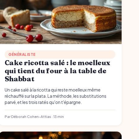
GÉNÉRALISTE
Cake ricotta salé : le moelleux
qui tient du four à la table de
Shabbat
Un cake salé à la ricotta qui reste moelleux même
réchauffé sur la plata. La méthode, les substitutions
parvé, et les trois ratés qu'on t'épargne.
Par Déborah Cohen-Attias · 13 min