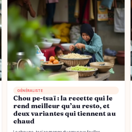
GÉNÉRALISTE
Chou pe-tsaï : la recette qui le
rend meilleur qu’au resto, et
deux variantes qui tiennent au
chaud
Le chou pe-tsaï se mange du cœur aux feuilles.