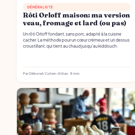
GÉNÉRALISTE
Rôti Orloff maison: ma version
veau, fromage et lard (ou pas)
Un rôti Orloff fondant, sans porc, adapté à la cuisine
cacher. La méthode pour un cœur crémeux et un dessus
croustillant, qui tient au chaud jusqu'au kiddouch.
Par Déborah Cohen-Attias · 8 min