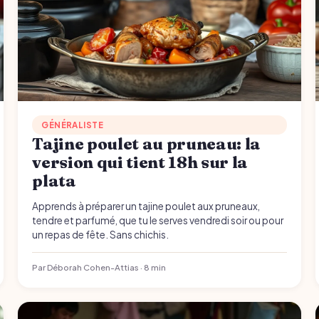
GÉNÉRALISTE
Tajine poulet au pruneau: la
version qui tient 18h sur la
plata
Apprends à préparer un tajine poulet aux pruneaux,
tendre et parfumé, que tu le serves vendredi soir ou pour
un repas de fête. Sans chichis.
Par Déborah Cohen-Attias · 8 min