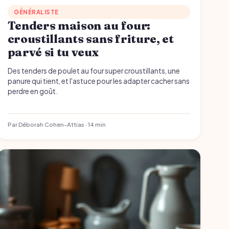
GÉNÉRALISTE
Tenders maison au four:
croustillants sans friture, et
parvé si tu veux
Des tenders de poulet au four super croustillants, une
panure qui tient, et l'astuce pour les adapter cacher sans
perdre en goût.
Par Déborah Cohen-Attias · 14 min