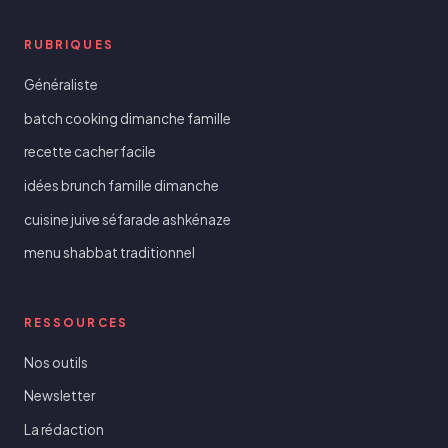
RUBRIQUES
Généraliste
batch cooking dimanche famille
recette cacher facile
idées brunch famille dimanche
cuisine juive séfarade ashkénaze
menu shabbat traditionnel
RESSOURCES
Nos outils
Newsletter
La rédaction