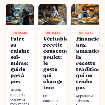
ARTICLES
ARTICLES
ARTICLES
Faire
Véritable
Financiers
sa
recette
aux
cuisine
couscous
amandes:
soi-
poulet:
la
même:
le
recette
guide
geste
traditionn
pas à
qui
qui ne
pas
change
triche
tout
pas
Tu veux
monter ta
Un
Apprends à
cuisine sur
couscous
faire des
mesure sans