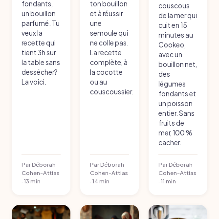
fondants,
ton bouillon
couscous
un bouillon
et à réussir
de la mer qui
parfumé. Tu
une
cuit en 15
veux la
semoule qui
minutes au
recette qui
ne colle pas.
Cookeo,
tient 3h sur
La recette
avec un
la table sans
complète, à
bouillon net,
dessécher?
la cocotte
des
La voici.
ou au
légumes
couscoussier.
fondants et
un poisson
entier. Sans
fruits de
mer, 100 %
cacher.
Par Déborah
Par Déborah
Par Déborah
Cohen-Attias
Cohen-Attias
Cohen-Attias
· 13 min
· 14 min
· 11 min