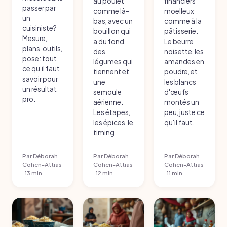
au poulet
financiers
passer par
comme là-
moelleux
un
bas, avec un
comme à la
cuisiniste?
bouillon qui
pâtisserie.
Mesure,
a du fond,
Le beurre
plans, outils,
des
noisette, les
pose: tout
légumes qui
amandes en
ce qu’il faut
tiennent et
poudre, et
savoir pour
une
les blancs
un résultat
semoule
d'œufs
pro.
aérienne.
montés un
Les étapes,
peu, juste ce
les épices, le
qu'il faut.
timing.
Par Déborah
Par Déborah
Par Déborah
Cohen-Attias
Cohen-Attias
Cohen-Attias
· 13 min
· 12 min
· 11 min