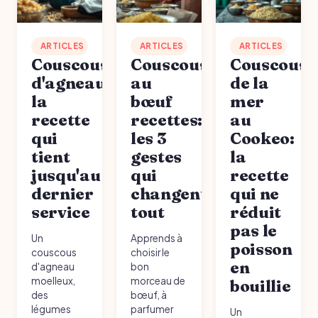
ARTICLES
ARTICLES
ARTICLES
Couscous
Couscous
Couscous
d'agneau:
au
de la
la
bœuf
mer
recette
recettes:
au
qui
les 3
Cookeo:
tient
gestes
la
jusqu'au
qui
recette
dernier
changent
qui ne
service
tout
réduit
pas le
Un
Apprends à
poisson
couscous
choisir le
en
d'agneau
bon
moelleux,
morceau de
bouillie
des
bœuf, à
légumes
parfumer
Un