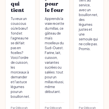
tient au
qui
pour
service,
tient
le four
avec un
bouillon net,
Tu veux un
Apprends la
des
couscous
vraie recette
légumes
où le bœuf
du millas, ce
justes et
fond et
gâteau de
une
l'agneau ne
maïs
semoule qui
se défait
moelleux du
ne colle pas.
pas en
Sud-Ouest.
Promis.
ficelles?
Farine, lait,
Voici l'ordre
cuisson,
de cuisson,
variantes
les
sucrées ou
morceaux à
salées: tout
demander
pour un
et l'astuce
millas réussi,
légumes
même
pour un
débutant.
bouillon net.
Par Déborah
Par Déborah
Par Déborah