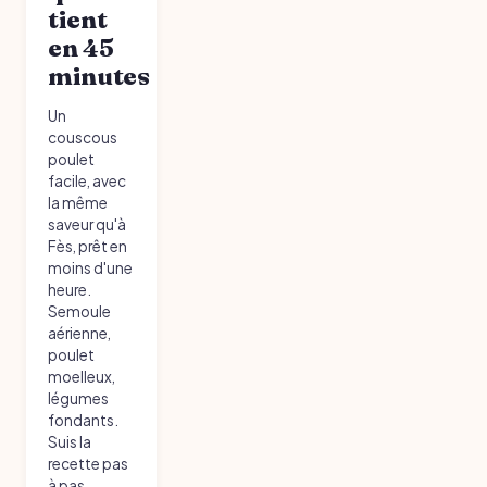
tient
en 45
minutes
Un
couscous
poulet
facile, avec
la même
saveur qu'à
Fès, prêt en
moins d'une
heure.
Semoule
aérienne,
poulet
moelleux,
légumes
fondants.
Suis la
recette pas
à pas.