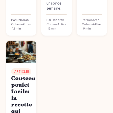
un soir de
semaine.
Par Déborah
Par Déborah
Par Déborah
Cohen-Attias
Cohen-Attias
Cohen-Attias
· 12 min
· 12 min
· 9 min
ARTICLES
Couscous
poulet
facile:
la
recette
qui