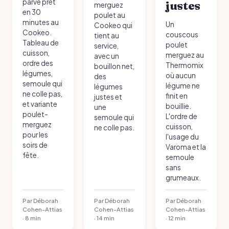
parvé prêt
justes
merguez
en 30
poulet au
minutes au
Un
Cookeo qui
Cookeo.
couscous
tient au
Tableau de
poulet
service,
cuisson,
merguez au
avec un
ordre des
Thermomix
bouillon net,
légumes,
où aucun
des
semoule qui
légume ne
légumes
ne colle pas,
finit en
justes et
et variante
bouillie.
une
poulet-
L'ordre de
semoule qui
merguez
cuisson,
ne colle pas.
pour les
l'usage du
soirs de
Varoma et la
fête.
semoule
sans
grumeaux.
Par Déborah
Par Déborah
Par Déborah
Cohen-Attias
Cohen-Attias
Cohen-Attias
· 8 min
· 14 min
· 12 min