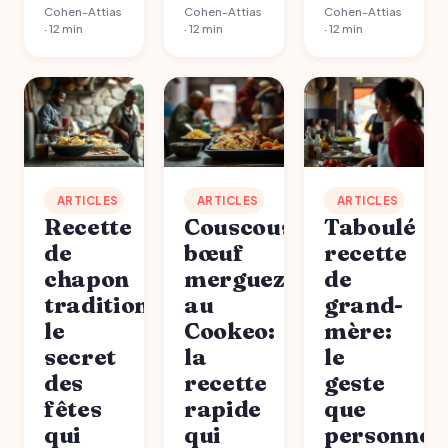
Cohen-Attias
Cohen-Attias
Cohen-Attias
· 12 min
· 12 min
· 12 min
ARTICLES
ARTICLES
ARTICLES
Recette
Couscous
Taboulé
de
bœuf
recette
chapon
merguez
de
traditionnel:
au
grand-
le
Cookeo:
mère:
secret
la
le
des
recette
geste
fêtes
rapide
que
qui
qui
personne