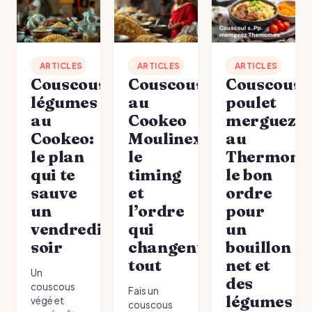
ARTICLES
ARTICLES
ARTICLES
Couscous
Couscous
Couscous
légumes
au
poulet
au
Cookeo
merguez
Cookeo:
Moulinex:
au
le plan
le
Thermomi
qui te
timing
le bon
sauve
et
ordre
un
l’ordre
pour
vendredi
qui
un
soir
changent
bouillon
tout
net et
Un
des
couscous
Fais un
légumes
végé et
couscous