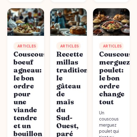
ARTICLES
ARTICLES
ARTICLES
Couscous
Recette
Couscous
boeuf
millas
merguez
agneau:
traditionnel:
poulet:
le bon
le
le bon
ordre
gâteau
ordre
pour
de
change
une
maïs
tout
viande
du
Un
tendre
Sud-
couscous
et un
Ouest,
merguez
poulet qui
bouillon
paré