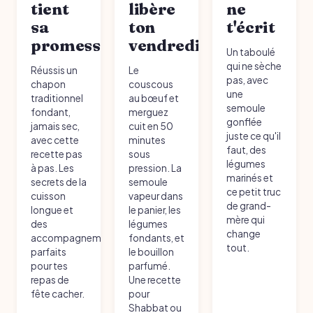
tient
libère
ne
sa
ton
t'écrit
promesse
vendredi
Un taboulé
qui ne sèche
Réussis un
Le
pas, avec
chapon
couscous
une
traditionnel
au bœuf et
semoule
fondant,
merguez
gonflée
jamais sec,
cuit en 50
juste ce qu'il
avec cette
minutes
faut, des
recette pas
sous
légumes
à pas. Les
pression. La
marinés et
secrets de la
semoule
ce petit truc
cuisson
vapeur dans
de grand-
longue et
le panier, les
mère qui
des
légumes
change
accompagnements
fondants, et
tout.
parfaits
le bouillon
pour tes
parfumé.
repas de
Une recette
fête cacher.
pour
Shabbat ou