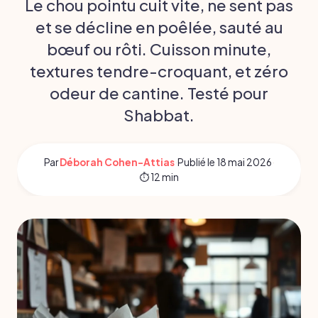
Le chou pointu cuit vite, ne sent pas
et se décline en poêlée, sauté au
bœuf ou rôti. Cuisson minute,
textures tendre-croquant, et zéro
odeur de cantine. Testé pour
Shabbat.
Par
Déborah Cohen-Attias
·
Publié le
18 mai 2026
·
⏱ 12 min