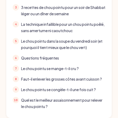
3 recettes de chou pointu pour un soir de Shabbat
léger ou un dîner de semaine
La technique infaillible pour un chou pointu poêlé,
sans amertume ni caoutchouc
Le chou pointu dans la soupe du vendredi soir (et
pourquoi il tient mieux que le chou vert)
Questions fréquentes
Le chou pointu se mange-t-il cru ?
Faut-il enlever les grosses côtes avant cuisson ?
Le chou pointu se congèle-t-il une fois cuit ?
Quel est le meilleur assaisonnement pour relever
le chou pointu ?