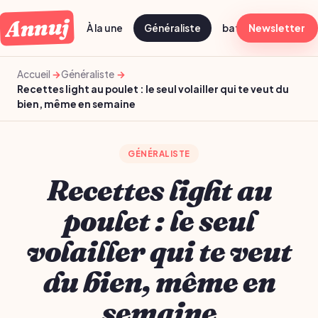
Annuj
À la une
Généraliste
batch cooking dima
Newsletter
Accueil
Généraliste
Recettes light au poulet : le seul volailler qui te veut du
bien, même en semaine
GÉNÉRALISTE
Recettes light au
poulet : le seul
volailler qui te veut
du bien, même en
semaine