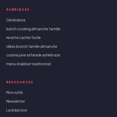
RUBRIQUES
Généraliste
batch cooking dimanche famille
recette cacher facile
idées brunch famille dimanche
cuisine juive séfarade ashkénaze
menu shabbat traditionnel
RESSOURCES
Nos outils
Newsletter
La rédaction