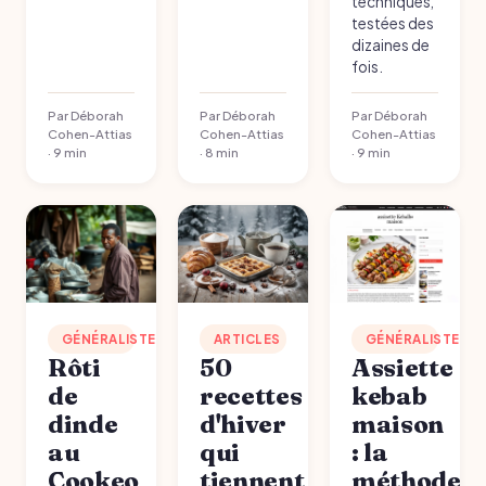
techniques,
testées des
dizaines de
fois.
Par Déborah
Par Déborah
Par Déborah
Cohen-Attias
Cohen-Attias
Cohen-Attias
· 9 min
· 8 min
· 9 min
GÉNÉRALISTE
ARTICLES
GÉNÉRALISTE
Rôti
50
Assiette
de
recettes
kebab
dinde
d'hiver
maison
au
qui
: la
Cookeo
tiennent
méthode