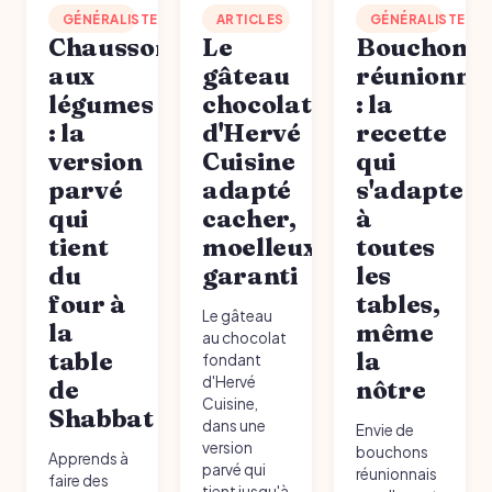
GÉNÉRALISTE
ARTICLES
GÉNÉRALISTE
Chausson
Le
Bouchons
aux
gâteau
réunionna
légumes
chocolat
: la
: la
d'Hervé
recette
version
Cuisine
qui
parvé
adapté
s'adapte
qui
cacher,
à
tient
moelleux
toutes
du
garanti
les
four à
tables,
Le gâteau
la
même
au chocolat
table
la
fondant
d'Hervé
de
nôtre
Cuisine,
Shabbat
dans une
Envie de
version
bouchons
Apprends à
parvé qui
réunionnais
faire des
tient jusqu'à