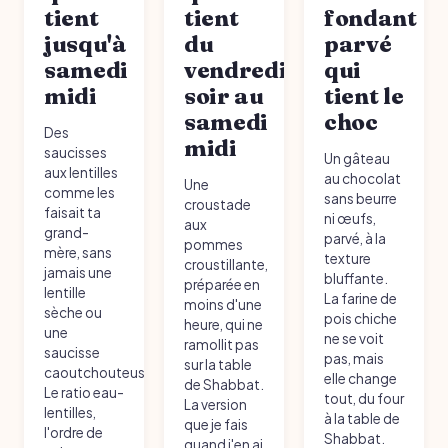
tient
tient
fondant
jusqu'à
du
parvé
samedi
vendredi
qui
midi
soir au
tient le
samedi
choc
Des
midi
saucisses
Un gâteau
aux lentilles
au chocolat
Une
comme les
sans beurre
croustade
faisait ta
ni œufs,
aux
grand-
parvé, à la
pommes
mère, sans
texture
croustillante,
jamais une
bluffante.
préparée en
lentille
La farine de
moins d'une
sèche ou
pois chiche
heure, qui ne
une
ne se voit
ramollit pas
saucisse
pas, mais
sur la table
caoutchouteuse.
elle change
de Shabbat.
Le ratio eau-
tout, du four
La version
lentilles,
à la table de
que je fais
l'ordre de
Shabbat.
quand j'en ai