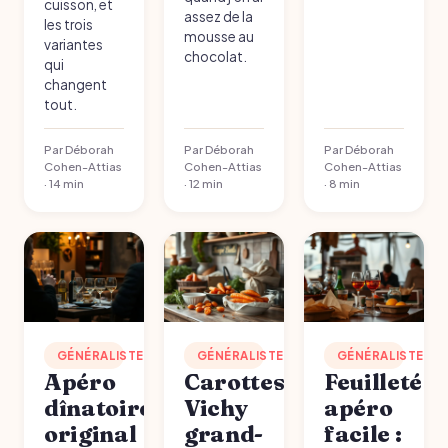
cuisson, et
assez de la
les trois
mousse au
variantes
chocolat.
qui
changent
tout.
Par Déborah
Par Déborah
Par Déborah
Cohen-Attias
Cohen-Attias
Cohen-Attias
· 14 min
· 12 min
· 8 min
GÉNÉRALISTE
GÉNÉRALISTE
GÉNÉRALISTE
Apéro
Carottes
Feuilleté
dînatoire
Vichy
apéro
original
grand-
facile :