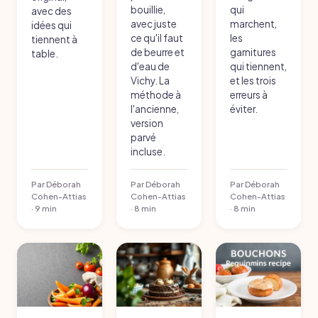
bouillie,
qui
avec des
avec juste
marchent,
idées qui
ce qu'il faut
les
tiennent à
de beurre et
garnitures
table.
d'eau de
qui tiennent,
Vichy. La
et les trois
méthode à
erreurs à
l'ancienne,
éviter.
version
parvé
incluse.
Par Déborah
Par Déborah
Par Déborah
Cohen-Attias
Cohen-Attias
Cohen-Attias
· 9 min
· 8 min
· 8 min