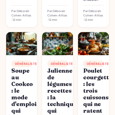
Par Déborah
Par Déborah
Par Déborah
Cohen-Attias
Cohen-Attias
Cohen-Attias
· 12 min
· 12 min
· 12 min
GÉNÉRALISTE
GÉNÉRALISTE
GÉNÉRALISTE
Soupe
Julienne
Poulet
au
de
courgettes
Cookeo
légumes
: les
: le
recettes
trois
mode
: la
cuissons
d'emploi
technique
qui ne
qui
qui
ratent