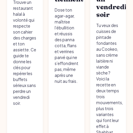
Trouve un
vendredi
restaurant
Dose ton
soir
halal à
agar-agar,
volonté qui
maîtrise
Tu veux des
respecte
l’ébullition
cuisses de
son cahier
et réussis
pintade
des charges
des panna
fondantes
et ton
cotta, flans
au Cookeo,
assiette. Ce
et verrines
sans crème
guide te
parvé qui ne
laitière ni
donne les
s’effondrent
viande
clés pour
pas, même
sèche ?
repérer les
après une
Voici la
buffets
nuit au frais.
recette en
sérieux sans
deux temps
perdre un
trois
vendredi
mouvements,
soir.
plus trois
variantes
qui font leur
effet à
Shabbat.