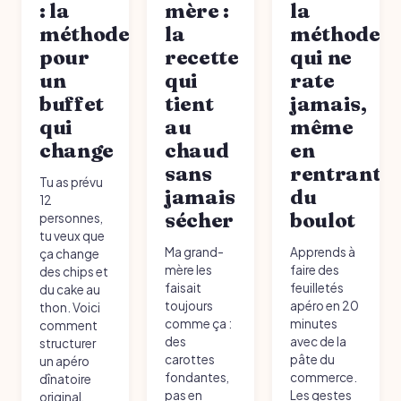
: la
mère :
la
méthode
la
méthode
pour
recette
qui ne
un
qui
rate
buffet
tient
jamais,
qui
au
même
change
chaud
en
sans
rentrant
Tu as prévu
jamais
du
12
sécher
boulot
personnes,
tu veux que
Ma grand-
Apprends à
ça change
mère les
faire des
des chips et
faisait
feuilletés
du cake au
toujours
apéro en 20
thon. Voici
comme ça :
minutes
comment
des
avec de la
structurer
carottes
pâte du
un apéro
fondantes,
commerce.
dînatoire
pas en
Les gestes
original,