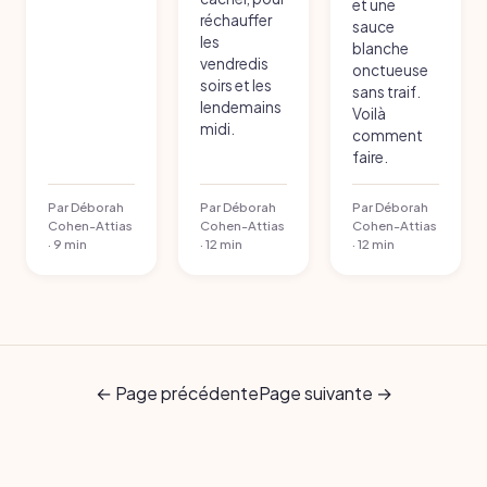
et une
réchauffer
sauce
les
blanche
vendredis
onctueuse
soirs et les
sans traif.
lendemains
Voilà
midi.
comment
faire.
Par Déborah
Par Déborah
Par Déborah
Cohen-Attias
Cohen-Attias
Cohen-Attias
· 9 min
· 12 min
· 12 min
← Page précédente
Page suivante →