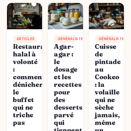
ARTICLES
GÉNÉRALISTE
GÉNÉRALISTE
Restaurant
Agar-
Cuisse
halal à
agar :
de
volonté
le
pintade
:
dosage
au
comment
et les
Cookeo
dénicher
recettes
: la
le
pour
volaille
buffet
des
qui ne
qui ne
desserts
sèche
triche
parvé
jamais,
pas
qui
même
tiennent
un