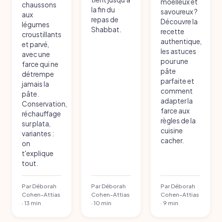
moelleux et
chaussons
la fin du
savoureux ?
aux
repas de
Découvre la
légumes
Shabbat.
recette
croustillants
authentique,
et parvé,
les astuces
avec une
pour une
farce qui ne
pâte
détrempe
parfaite et
jamais la
comment
pâte.
adapter la
Conservation,
farce aux
réchauffage
règles de la
sur plata,
cuisine
variantes :
cacher.
on
t'explique
tout.
Par Déborah
Par Déborah
Par Déborah
Cohen-Attias
Cohen-Attias
Cohen-Attias
· 13 min
· 10 min
· 9 min