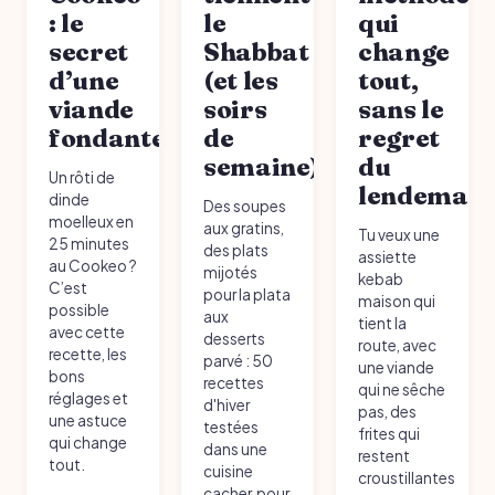
: le
le
qui
secret
Shabbat
change
d’une
(et les
tout,
viande
soirs
sans le
fondante
de
regret
semaine)
du
Un rôti de
lendemain
dinde
Des soupes
moelleux en
aux gratins,
Tu veux une
25 minutes
des plats
assiette
au Cookeo ?
mijotés
kebab
C’est
pour la plata
maison qui
possible
aux
tient la
avec cette
desserts
route, avec
recette, les
parvé : 50
une viande
bons
recettes
qui ne sêche
réglages et
d'hiver
pas, des
une astuce
testées
frites qui
qui change
dans une
restent
tout.
cuisine
croustillantes
cacher, pour