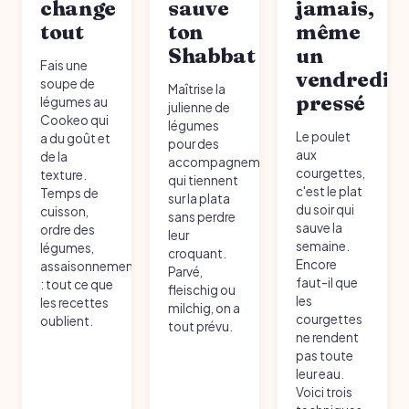
change
sauve
jamais,
tout
ton
même
Shabbat
un
Fais une
vendredi
soupe de
Maîtrise la
pressé
légumes au
julienne de
Cookeo qui
légumes
Le poulet
a du goût et
pour des
aux
de la
accompagnements
courgettes,
texture.
qui tiennent
c'est le plat
Temps de
sur la plata
du soir qui
cuisson,
sans perdre
sauve la
ordre des
leur
semaine.
légumes,
croquant.
Encore
assaisonnement
Parvé,
faut-il que
: tout ce que
fleischig ou
les
les recettes
milchig, on a
courgettes
oublient.
tout prévu.
ne rendent
pas toute
leur eau.
Voici trois