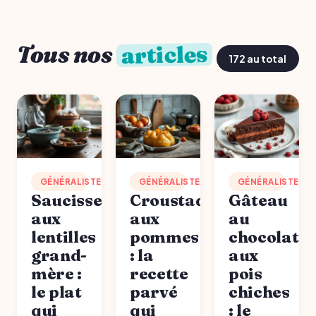
articles
Tous nos
172 au total
GÉNÉRALISTE
GÉNÉRALISTE
GÉNÉRALISTE
Saucisses
Croustade
Gâteau
aux
aux
au
lentilles
pommes
chocolat
grand-
: la
aux
mère :
recette
pois
le plat
parvé
chiches
qui
qui
: le