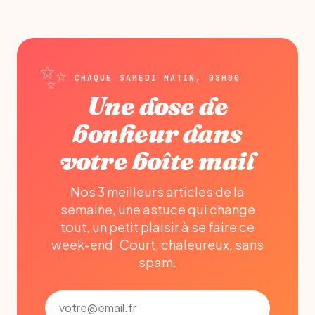
CHAQUE SAMEDI MATIN, 08H00
Une dose de
bonheur dans
votre boîte mail
Nos 3 meilleurs articles de la
semaine, une astuce qui change
tout, un petit plaisir à se faire ce
week-end. Court, chaleureux, sans
spam.