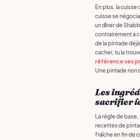
En plus, la cuisse
cuisse se négocia
un dîner de Shabba
contrairement à ce
de la pintade déjà
cacher, tu la tro
référence ses p
Une pintade non ca
Les ingréd
sacrifier l
La règle de base, 
recettes de pinta
fraîche en fin de 