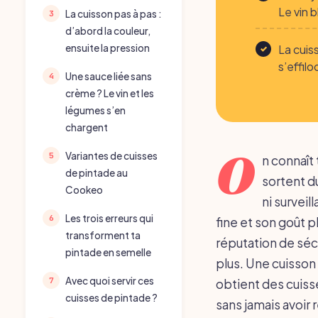
Le vin 
La cuisson pas à pas :
d’abord la couleur,
La cuis
ensuite la pression
s’effil
Une sauce liée sans
crème ? Le vin et les
légumes s’en
chargent
O
Variantes de cuisses
n connaît 
de pintade au
sortent du
Cookeo
ni surveil
Les trois erreurs qui
fine et son goût p
transforment ta
réputation de séc
pintade en semelle
plus. Une cuisson 
Avec quoi servir ces
obtient des cuiss
cuisses de pintade ?
sans jamais avoir 