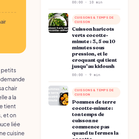
00:00 · 10 min
CUISSONS & TEMPS DE
air
CUISSON
Cuisson haricots
verts cocotte-
minute : 3, 5 ou 10
minutes sous
pression, et le
croquant qui tient
jusqu’au kidoush
 petits
00:00 · 9 min
 ne demande
sa chair
CUISSONS & TEMPS DE
CUISSON
le a la
Pommes de terre
e tient
cocotte-minute :
ton temps de
, et on
cuisson ne
uce liée
commence pas
quand tu fermes la
une cuisine
cocotte