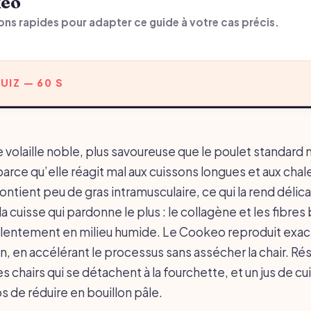
keo
ons rapides pour adapter ce guide à votre cas précis.
UIZ — 60 S
 volaille noble, plus savoureuse que le poulet standard 
rce qu’elle réagit mal aux cuissons longues et aux chal
ontient peu de gras intramusculaire, ce qui la rend délica
 la cuisse qui pardonne le plus : le collagène et les fibres
t lentement en milieu humide. Le Cookeo reproduit ex
, en accélérant le processus sans assécher la chair. Résu
s chairs qui se détachent à la fourchette, et un jus de cu
s de réduire en bouillon pâle.