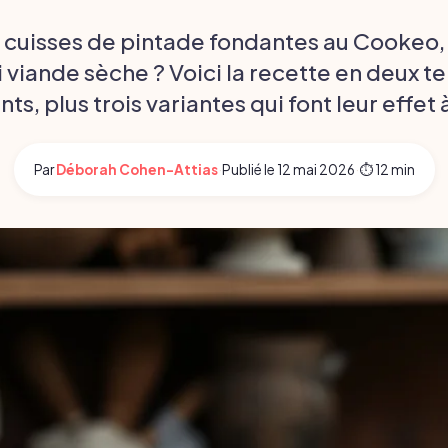
 cuisses de pintade fondantes au Cookeo
ni viande sèche ? Voici la recette en deux t
, plus trois variantes qui font leur effet
Par
Déborah Cohen-Attias
·
Publié le
12 mai 2026
·
⏱ 12 min