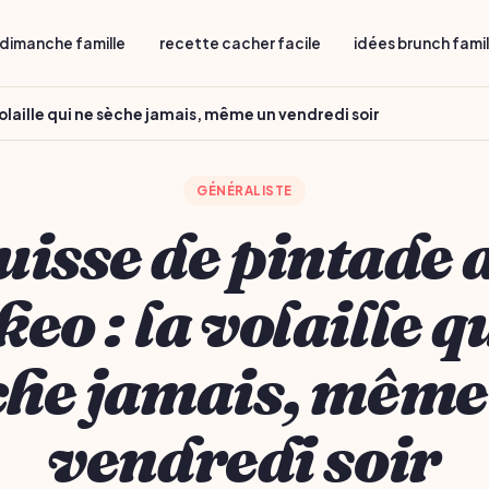
dimanche famille
recette cacher facile
idées brunch fami
olaille qui ne sèche jamais, même un vendredi soir
GÉNÉRALISTE
uisse de pintade 
eo : la volaille q
che jamais, même
vendredi soir