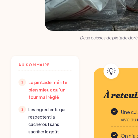
Deux cuisses de pintade doré
AU SOMMAIRE
La pintade mérite
bien mieux qu’un
À reteni
four mal réglé
Les ingrédients qui
Une cui
respectent la
vive au
cacherout sans
sacrifier le goût
On n’aj