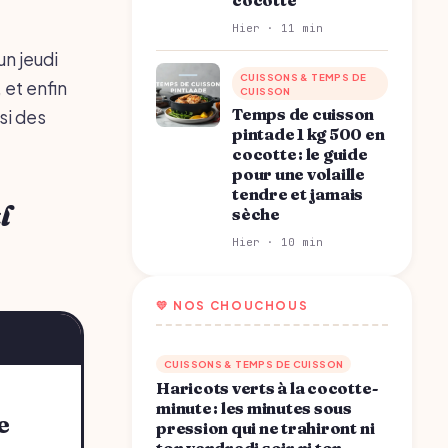
Hier · 11 min
un jeudi
CUISSONS & TEMPS DE
 et enfin
CUISSON
Temps de cuisson
si des
pintade 1 kg 500 en
cocotte : le guide
pour une volaille
tendre et jamais
l
sèche
Hier · 10 min
💛 NOS CHOUCHOUS
CUISSONS & TEMPS DE CUISSON
Haricots verts à la cocotte-
minute : les minutes sous
pression qui ne trahiront ni
ton vendredi soir ni ton