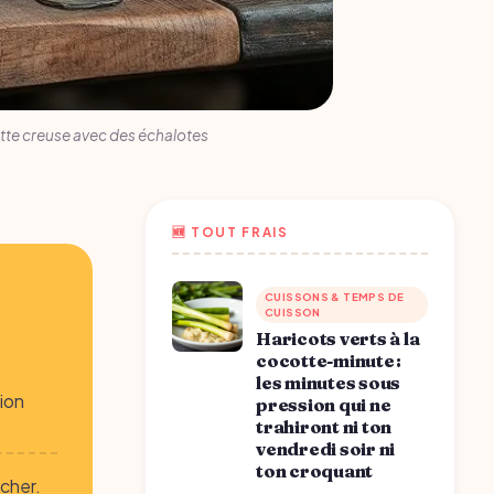
tte creuse avec des échalotes
🆕 TOUT FRAIS
CUISSONS & TEMPS DE
CUISSON
Haricots verts à la
cocotte-minute :
les minutes sous
ion
pression qui ne
trahiront ni ton
vendredi soir ni
ton croquant
acher.