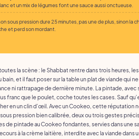
blanc et un mix de légumes font une sauce aussi onctueuse.
son sous pression dure 25 minutes, pas une de plus, sinon la ch
oche et perd son mordant.
toutes la scène : le Shabbat rentre dans trois heures, les
 bain, et il faut poser sur la table un plat de viande qui
lance ni rattrapage de dernière minute. La pintade, avec 
lus franc que le poulet, coche toutes les cases. Sauf qu’el
her en un clin d’œil. Avec un Cookeo, cette réputation n
sous pression bien calibrée, deux ou trois gestes précis
es de pintade au Cookeo fondantes, servies dans une sa
recours à la crème laitière, interdite avec la viande dans 