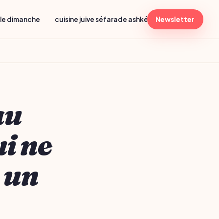
lle dimanche
cuisine juive séfarade ashkénaze
Newsletter
menu shabba
au
ui ne
 un