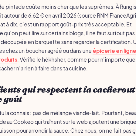
 de pintade coûte moins cher que les suprêmes. À Rungis,
it autour de 6,62 € en avril 2026 (source RNM FranceAgr
t à dix, c’est un rapport goût-prix très acceptable. Et
 qu’on peut lire sur certains blogs, il ne faut surtout pa
 découpée en barquette sans regarder la certification. U
uves chez un boucher agréé ou dans une
épicerie en ligne
roduits
. Vérifie le hékhsher, comme pour n’importe quel
cher n’a rien à faire dans ta cuisine.
ients qui respectent la cacherout
e goût
tu la connais : pas de mélange viande-lait. Pourtant, be
de au Cookeo qui traînent sur le web ajoutent une briq
cuisson pour arrondir la sauce. Chez nous, on ne fait pas 