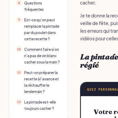
cacher.
Questions
fréquentes
Je te donne la re
Est-ce qu’on peut
veille de fête, pu
remplacer la pintade
les erreurs qui tr
par du poulet dans
vidéos pour celles
cette recette ?
Comment faire si on
La pintade
n’a pas de vin blanc
cacher sous la main ?
réglé
Peut-on préparer la
recette à l’avance et
la réchauffer le
QUIZ PERSONNA
lendemain ?
La pintade est-elle
toujours cacher ?
Votre recommandation sur cuisse de pintade