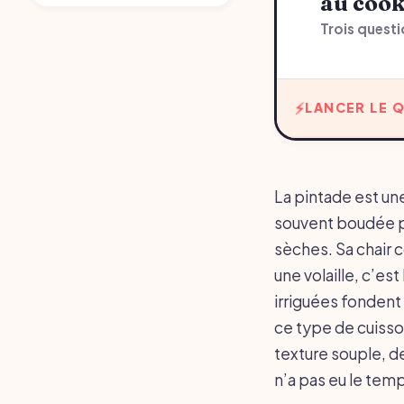
au coo
Trois questi
LANCER LE Q
La pintade est une
souvent boudée pa
sèches. Sa chair c
une volaille, c’est
irriguées fonden
ce type de cuisson
texture souple, de
n’a pas eu le temp