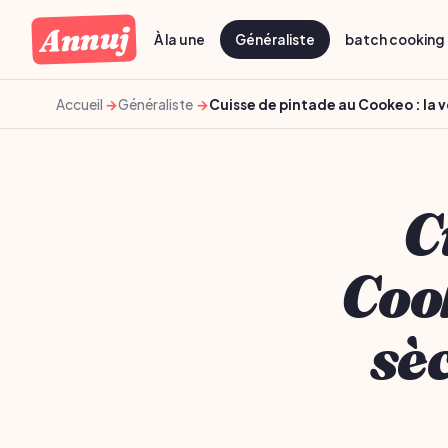
Annuj
À la une
Généraliste
batch cooking 
Accueil
Généraliste
Cuisse de pintade au Cookeo : la v
C
Cook
sè