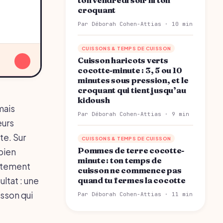
croquant
Par Déborah Cohen-Attias · 10 min
CUISSONS & TEMPS DE CUISSON
↓
Cuisson haricots verts
cocotte-minute : 3, 5 ou 10
minutes sous pression, et le
croquant qui tient jusqu’au
kidoush
mais
Par Déborah Cohen-Attias · 9 min
eurs
te. Sur
CUISSONS & TEMPS DE CUISSON
Pommes de terre cocotte-
 bien
minute : ton temps de
actement
cuisson ne commence pas
ltat : une
quand tu fermes la cocotte
isson qui
Par Déborah Cohen-Attias · 11 min