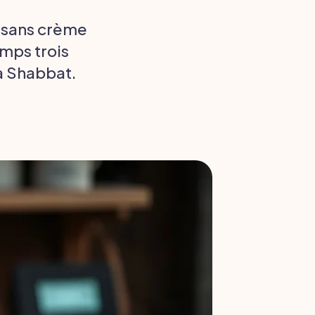
, sans crème
emps trois
 à Shabbat.