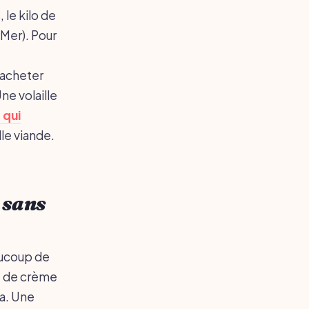
 le kilo de
iMer). Pour
s acheter
ne volaille
 qui
le viande.
 sans
aucoup de
ue de crème
ça. Une