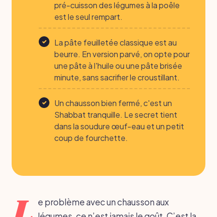
pré-cuisson des légumes à la poêle
est le seul rempart.
La pâte feuilletée classique est au
beurre. En version parvé, on opte pour
une pâte à l'huile ou une pâte brisée
minute, sans sacrifier le croustillant.
Un chausson bien fermé, c'est un
Shabbat tranquille. Le secret tient
dans la soudure œuf-eau et un petit
coup de fourchette.
L
e problème avec un chausson aux
légumes, ce n’est jamais le goût. C’est la