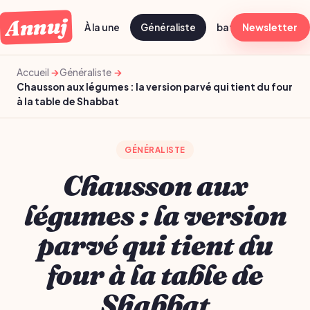
Annuj
À la une
Généraliste
batch cooking dima
Newsletter
Accueil
Généraliste
Chausson aux légumes : la version parvé qui tient du four
à la table de Shabbat
GÉNÉRALISTE
Chausson aux
légumes : la version
parvé qui tient du
four à la table de
Shabbat