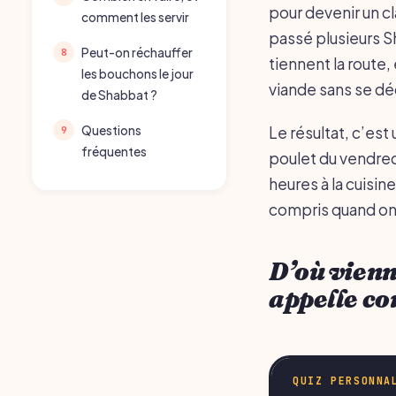
pour devenir un cl
comment les servir
passé plusieurs Sh
Peut-on réchauffer
tiennent la route
les bouchons le jour
viande sans se dé
de Shabbat ?
Le résultat, c’es
Questions
fréquentes
poulet du vendredi
heures à la cuisi
compris quand on 
D’où vienn
appelle c
QUIZ PERSONNA