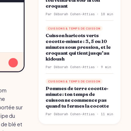
croquant
Par Déborah Cohen-Attias · 10 min
CUISSONS & TEMPS DE CUISSON
Cuisson haricots verts
cocotte-minute : 3, 5 ou 10
minutes sous pression, et le
croquant qui tient jusqu’au
kidoush
↓
Par Déborah Cohen-Attias · 9 min
CUISSONS & TEMPS DE CUISSON
Pommes de terre cocotte-
nom
minute : ton temps de
une
cuisson ne commence pas
quand tu fermes la cocotte
portée sur
Par Déborah Cohen-Attias · 11 min
cipe du
 de blé et