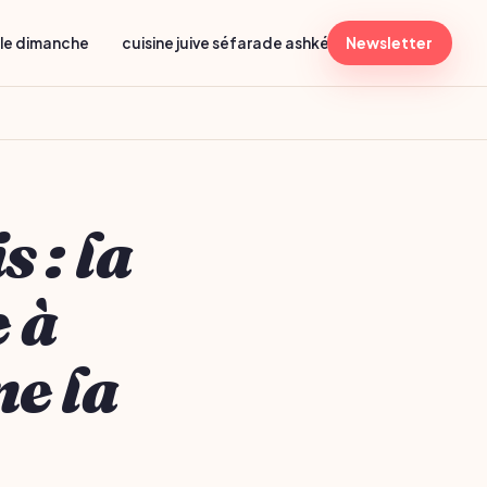
lle dimanche
cuisine juive séfarade ashkénaze
Newsletter
menu shabba
 : la
e à
me la