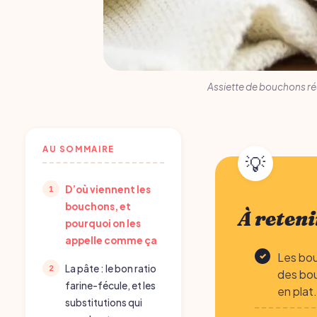
Assiette de bouchons ré
AU SOMMAIRE
D’où viennent les
bouchons, et
À reteni
pourquoi on les
appelle comme ça
Les bou
La pâte : le bon ratio
des bou
farine-fécule, et les
en plat.
substitutions qui