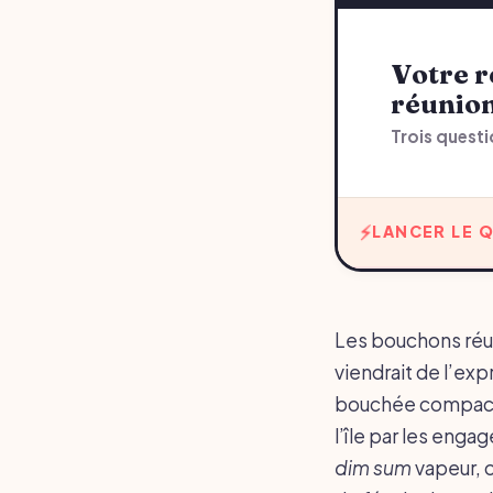
Votre recommandation sur bouchons
réunio
Trois questi
LANCER LE Q
Les bouchons réun
viendrait de l’ex
bouchée compacte.
l’île par les engag
dim sum
vapeur, o