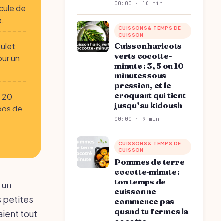
00:00 · 10 min
écule de
e.
CUISSONS & TEMPS DE
CUISSON
Cuisson haricots
oulet
verts cocotte-
our un
minute : 3, 5 ou 10
minutes sous
pression, et le
croquant qui tient
à 20
jusqu’au kidoush
pos de
00:00 · 9 min
CUISSONS & TEMPS DE
CUISSON
Pommes de terre
cocotte-minute :
ton temps de
 un
cuisson ne
s petites
commence pas
quand tu fermes la
aient tout
cocotte