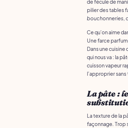
de fécule de manio
pilier des tables 
bouchonneries
,
Ce qu’on aime dan
Une farce parfumé
Dans une cuisine c
qui nous va : la pâ
cuisson vapeur ra
l’approprier sans t
La pâte : l
substituti
La texture de la p
façonnage. Trop sèc