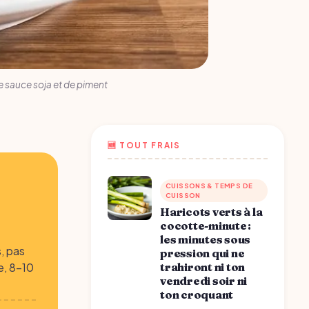
 sauce soja et de piment
🆕 TOUT FRAIS
CUISSONS & TEMPS DE
CUISSON
Haricots verts à la
cocotte-minute :
les minutes sous
, pas
pression qui ne
trahiront ni ton
e, 8-10
vendredi soir ni
ton croquant