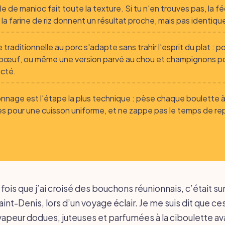
le de manioc fait toute la texture. Si tu n'en trouves pas, la f
 la farine de riz donnent un résultat proche, mais pas identiqu
 traditionnelle au porc s'adapte sans trahir l'esprit du plat : p
bœuf, ou même une version parvé au chou et champignons p
acté.
nnage est l'étape la plus technique : pèse chaque boulette 
 pour une cuisson uniforme, et ne zappe pas le temps de re
fois que j’ai croisé des bouchons réunionnais, c’était sur
int-Denis, lors d’un voyage éclair. Je me suis dit que ce
apeur dodues, juteuses et parfumées à la ciboulette av