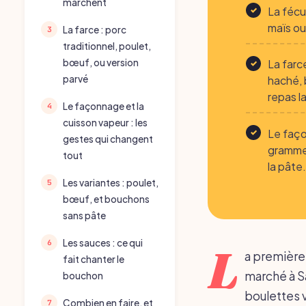
marchent
La fécu
maïs ou
La farce : porc
traditionnel, poulet,
La farce
bœuf, ou version
haché, 
parvé
repas l
Le façonnage et la
cuisson vapeur : les
Le faço
gestes qui changent
grammes
tout
la pâte.
Les variantes : poulet,
bœuf, et bouchons
sans pâte
Les sauces : ce qui
L
a première 
fait chanter le
marché à Sa
bouchon
boulettes v
Combien en faire, et