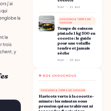
rs j’ai
Hier · 11 min
 qui
 englobe la
CUISSONS & TEMPS DE
CUISSON
Temps de cuisson
pintade 1 kg 500 en
nt le
cocotte : le guide
pour une volaille
 trois
tendre et jamais
rchent, y
sèche
Hier · 10 min
les
💛 NOS CHOUCHOUS
CUISSONS & TEMPS DE CUISSON
Haricots verts à la cocotte-
minute : les minutes sous
pression qui ne trahiront ni
ton vendredi soir ni ton