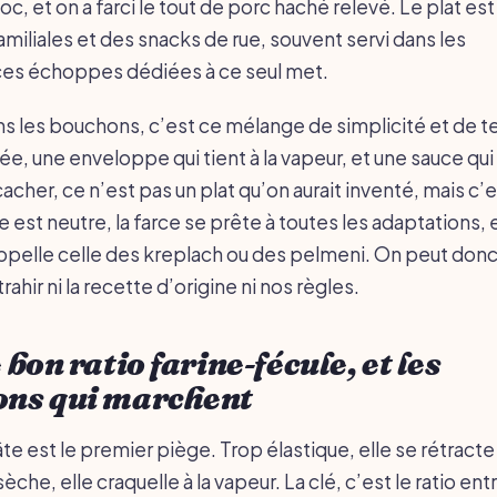
c, et on a farci le tout de porc haché relevé. Le plat es
familiales et des snacks de rue, souvent servi dans les
 ces échoppes dédiées à ce seul met.
s les bouchons, c’est ce mélange de simplicité et de te
e, une enveloppe qui tient à la vapeur, et une sauce qui
acher, ce n’est pas un plat qu’on aurait inventé, mais c’e
te est neutre, la farce se prête à toutes les adaptations, e
ppelle celle des kreplach ou des pelmeni. On peut donc
rahir ni la recette d’origine ni nos règles.
e bon ratio farine-fécule, et les
ons qui marchent
âte est le premier piège. Trop élastique, elle se rétracte
he, elle craquelle à la vapeur. La clé, c’est le ratio entr