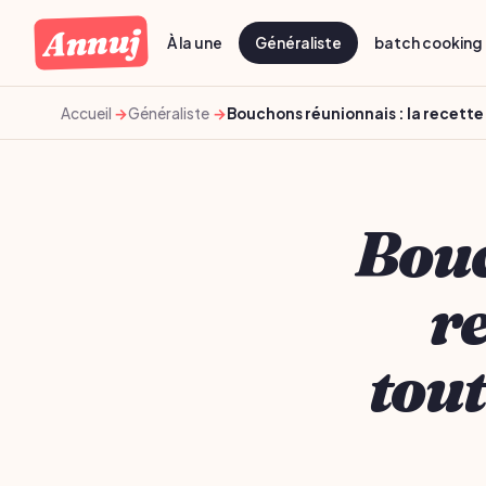
Annuj
À la une
Généraliste
batch cooking 
Accueil
Généraliste
Bouchons réunionnais : la recette 
Bouc
re
tout