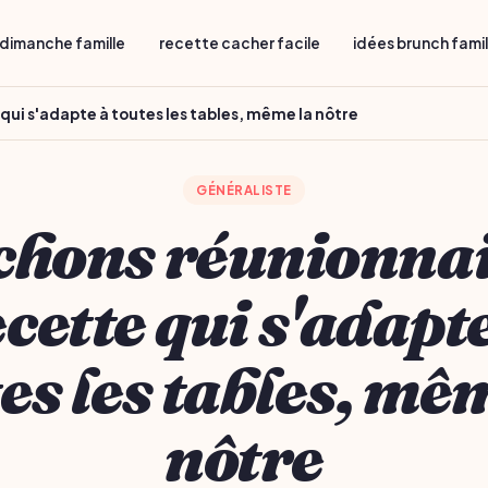
dimanche famille
recette cacher facile
idées brunch fami
qui s'adapte à toutes les tables, même la nôtre
GÉNÉRALISTE
hons réunionnais
cette qui s'adapt
es les tables, mê
nôtre