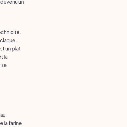
t devenu un
chnicité.
 claque.
st un plat
t la
 se
 au
e la farine