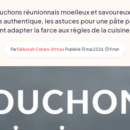
uchons réunionnais moelleux et savoureu
e authentique, les astuces pour une pâte p
 adapter la farce aux règles de la cuisine
Par
Déborah Cohen-Attias
·
Publié le
13 mai 2026
·
⏱ 9 min