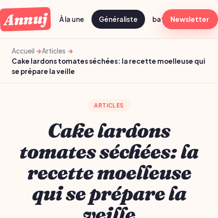
Annuj
À la une
Généraliste
batch cooking dima
Newsletter
Accueil
Articles
Cake lardons tomates séchées: la recette moelleuse qui
se prépare la veille
ARTICLES
Cake lardons
tomates séchées: la
recette moelleuse
qui se prépare la
veille