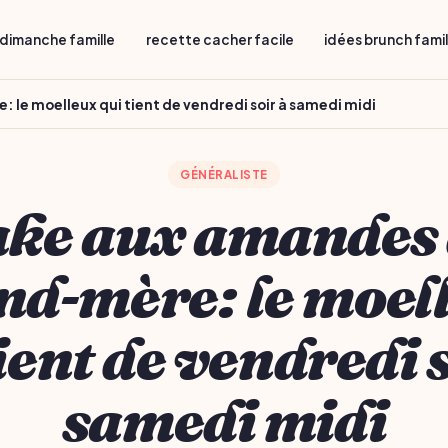
dimanche famille
recette cacher facile
idées brunch fami
le moelleux qui tient de vendredi soir à samedi midi
GÉNÉRALISTE
ke aux amandes
nd-mère: le moel
ient de vendredi 
samedi midi