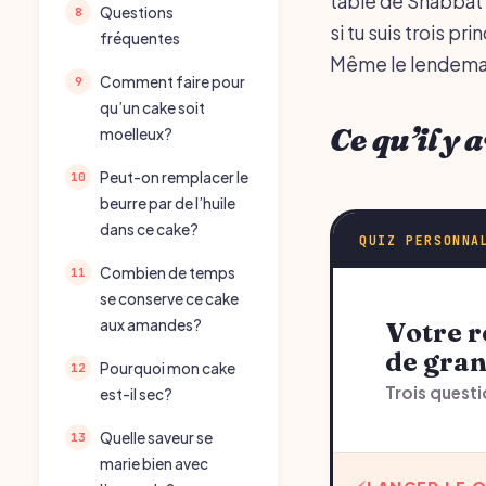
table de Shabbat 
Questions
si tu suis trois pr
fréquentes
Même le lendemai
Comment faire pour
qu’un cake soit
Ce qu’il y
moelleux?
Peut-on remplacer le
beurre par de l’huile
dans ce cake?
QUIZ PERSONNA
Combien de temps
se conserve ce cake
Votre recommandation sur cake aux amandes
aux amandes?
de gra
Pourquoi mon cake
Trois questi
est-il sec?
Quelle saveur se
marie bien avec