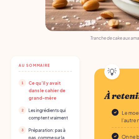
Tranche de cake aux aman
AU SOMMAIRE
Ce qu’il y avait
dans le cahier de
À reteni
grand-mère
Les ingrédients qui
Le moel
comptent vraiment
l’autre
Préparation: pas à
On ne b
pas, comme sur la