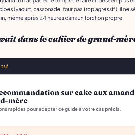
quand tu n’as pas eu le temps de faire un dessert plus é
incipes (yaourt, cassonade, four pas trop agressif), il ne 
n, même après 24 heures dans un torchon propre.
 avait dans le cahier de grand-mèr
LISÉ
nd-mère
ons rapides pour adapter ce guide à votre cas précis.