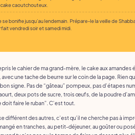
e cake caoutchouteux.
 se bonifie jusqu’au lendemain. Prépare-le la veille de Shabbat
rfait vendredi soir et samedi midi.
repris le cahier de ma grand-mère, le cake aux amandes ét
 avec une tache de beurre sur le coin de la page. Rien qu
n bon signe. Pas de “gâteau” pompeux, pas d’étapes nu
yaourt, deux pots de sucre, trois œufs, de la poudre d’a
e doit faire le ruban”. C’est tout.
e différent des autres, c’est qu’il ne cherche pas à imp
e mangé en tranches, au petit-déjeuner, au goûter ou posé