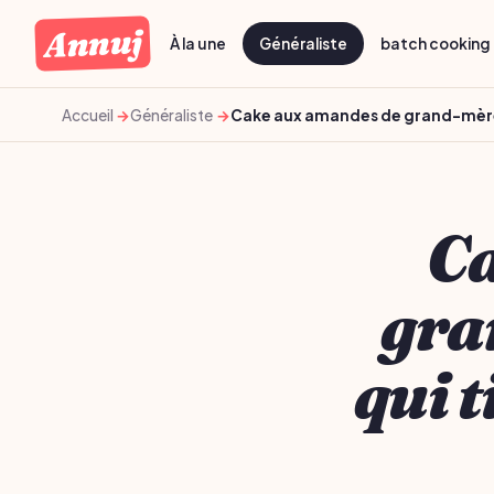
Annuj
À la une
Généraliste
batch cooking 
Accueil
Généraliste
Cake aux amandes de grand-mère: 
Ca
gra
qui t