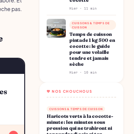
laboré. Et
sèche pas.
Hier · 11 min
CUISSONS & TEMPS DE
CUISSON
Temps de cuisson
e
pintade 1 kg 500 en
cocotte : le guide
pour une volaille
tendre et jamais
sèche
Hier · 10 min
💛 NOS CHOUCHOUS
CUISSONS & TEMPS DE CUISSON
Haricots verts à la cocotte-
minute : les minutes sous
pression qui ne trahiront ni
ton vendredi soir ni ton