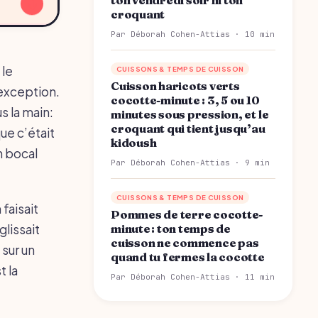
↓
croquant
Par Déborah Cohen-Attias · 10 min
 le
CUISSONS & TEMPS DE CUISSON
Cuisson haricots verts
 exception.
cocotte-minute : 3, 5 ou 10
s la main:
minutes sous pression, et le
croquant qui tient jusqu’au
ue c’était
kidoush
n bocal
Par Déborah Cohen-Attias · 9 min
CUISSONS & TEMPS DE CUISSON
 faisait
Pommes de terre cocotte-
glissait
minute : ton temps de
cuisson ne commence pas
 sur un
quand tu fermes la cocotte
t la
Par Déborah Cohen-Attias · 11 min