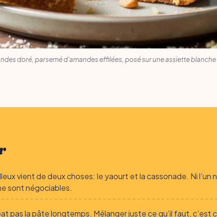
des doré, parsemé d'amandes effilées, posé sur une assiette blanche 
r
leux vient de deux choses: le yaourt et la cassonade. Ni l’un n
 ne sont négociables.
at pas la pâte longtemps. Mélanger juste ce qu’il faut, c’est c