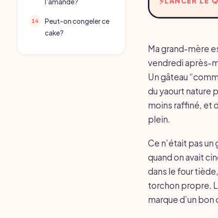
LANCER LE Q
l’amande?
Peut-on congeler ce
cake?
Ma grand-mère est 
vendredi après-mi
Un gâteau “comme l
du yaourt nature p
moins raffiné, et
plein.
Ce n’était pas un 
quand on avait cinq
dans le four tiède
torchon propre. Le 
marque d’un bon 