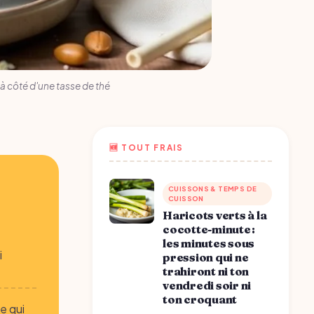
à côté d'une tasse de thé
🆕 TOUT FRAIS
CUISSONS & TEMPS DE
CUISSON
Haricots verts à la
cocotte-minute :
les minutes sous
i
pression qui ne
trahiront ni ton
vendredi soir ni
ton croquant
e qui