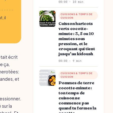
00:00 · 10 min
CUISSONS & TEMPS DE
, il
CUISSON
Cuisson haricots
verts cocotte-
minute : 3, 5 ou 10
minutes sous
pression, et le
croquant qui tient
jusqu’au kidoush
ait écrit
00:00 · 9 min
e ça,
merotées:
CUISSONS & TEMPS DE
CUISSON
mandes, et
Pommes de terre
cocotte-minute :
ton temps de
cuisson ne
ressionner.
commence pas
 sur la
quand tu fermes la
cocotte