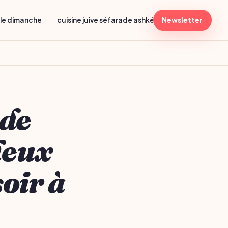
lle dimanche
cuisine juive séfarade ashkénaze
Newsletter
menu shabba
 de
leux
soir à