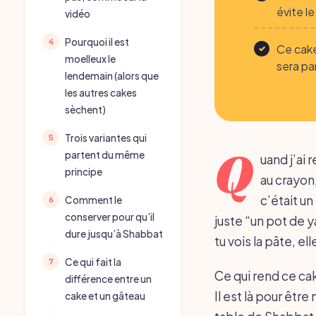
évite l
vidéo
Pourquoi il est
Ce cake
moelleux le
sera pa
lendemain (alors que
les autres cakes
sèchent)
Trois variantes qui
Q
partent du même
uand j’ai 
principe
au crayon,
c’était u
Comment le
conserver pour qu’il
juste “un pot de 
dure jusqu’à Shabbat
tu vois la pâte, ell
Ce qui fait la
Ce qui rend ce cak
différence entre un
Il est là pour êtr
cake et un gâteau