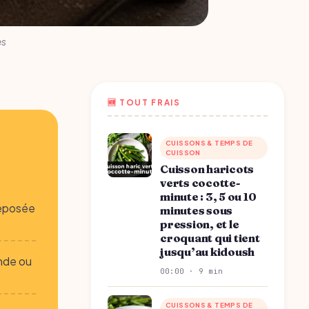
es
🆕 TOUT FRAIS
CUISSONS & TEMPS DE
CUISSON
Cuisson haricots
verts cocotte-
minute : 3, 5 ou 10
reposée
minutes sous
pression, et le
croquant qui tient
jusqu’au kidoush
ande ou
00:00 · 9 min
CUISSONS & TEMPS DE