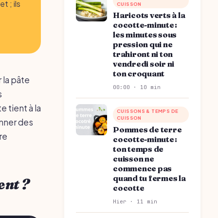
 ; ils
CUISSON
Haricots verts à la
cocotte-minute :
les minutes sous
pression qui ne
trahiront ni ton
vendredi soir ni
ton croquant
 la pâte
00:00 · 10 min
s
e tient à la
CUISSONS & TEMPS DE
CUISSON
nner des
Pommes de terre
re
cocotte-minute :
ton temps de
cuisson ne
commence pas
quand tu fermes la
ent ?
cocotte
Hier · 11 min