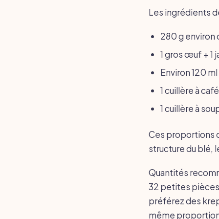
Les ingrédients d
280 g environ d
1 gros œuf + 1
Environ 120 ml 
1 cuillère à caf
1 cuillère à so
Ces proportions d
structure du blé, le
Quantités recomm
32 petites pièces 
préférez des krep
même proportion