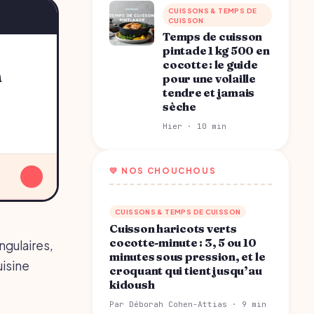
CUISSONS & TEMPS DE
CUISSON
Temps de cuisson
pintade 1 kg 500 en
cocotte : le guide
pour une volaille
tendre et jamais
sèche
Hier · 10 min
💛 NOS CHOUCHOUS
↓
CUISSONS & TEMPS DE CUISSON
Cuisson haricots verts
cocotte-minute : 3, 5 ou 10
ngulaires,
minutes sous pression, et le
uisine
croquant qui tient jusqu’au
kidoush
Par Déborah Cohen-Attias · 9 min