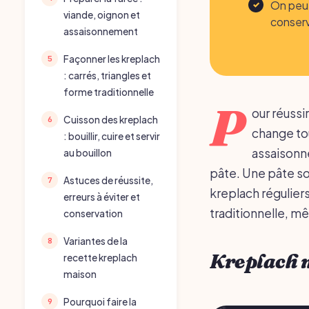
On peut
viande, oignon et
conserv
assaisonnement
Façonner les kreplach
: carrés, triangles et
forme traditionnelle
P
our réussi
Cuisson des kreplach
change tou
: bouillir, cuire et servir
assaisonnem
au bouillon
pâte. Une pâte s
Astuces de réussite,
kreplach réguliers
erreurs à éviter et
traditionnelle, m
conservation
Variantes de la
Kreplach m
recette kreplach
maison
Pourquoi faire la