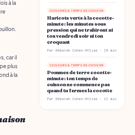
is à la
ire
CUISSONS & TEMPS DE CUISSON
Haricots verts à la cocotte-
minute : les minutes sous
uillon.
pression qui ne trahiront ni
ton vendredi soir ni ton
croquant
Par Déborah Cohen-Attias · 10 min
, car il
upe plus
CUISSONS & TEMPS DE CUISSON
Pommes de terre cocotte-
ond à la
minute : ton temps de
cuisson ne commence pas
quand tu fermes la cocotte
Par Déborah Cohen-Attias · 11 min
maison