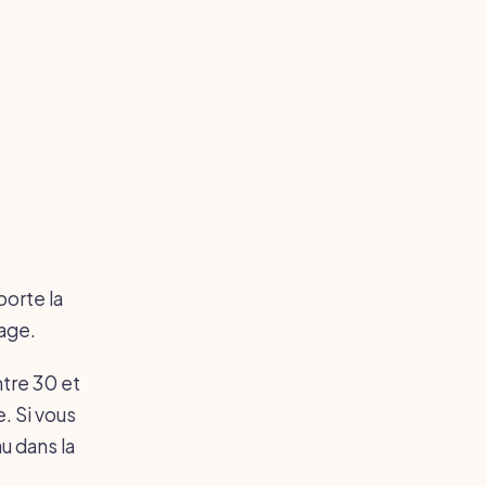
porte la
lage.
tre 30 et
. Si vous
u dans la