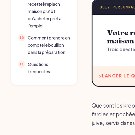
recette kreplach
QUIZ PERSONNA
maison plutôt
qu’acheter prêt à
l’emploi
Votre recommandation sur recette kreplach
Comment prendre en
maison
compte le bouillon
Trois questi
dans la préparation
Questions
fréquentes
LANCER LE Q
Que sont les krepl
farcies et pochées
juive, servis da