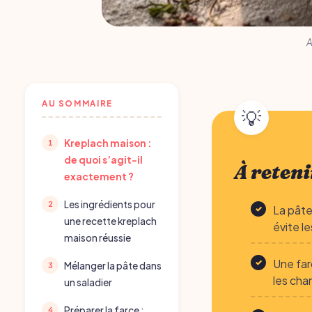
A
AU SOMMAIRE
Kreplach maison :
de quoi s’agit-il
À reteni
exactement ?
Les ingrédients pour
La pâte
une recette kreplach
évite le
maison réussie
Une far
Mélanger la pâte dans
les cha
un saladier
Préparer la farce :