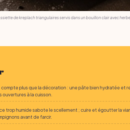
ssiette de kreplach triangulaires servis dans un bouillon clair avec herb
r
 compte plus que la décoration : une pâte bien hydratée et 
s ouvertures à la cuisson.
ce trop humide sabote le scellement ; cuire et égoutter la vi
mpignons avant de farcir.