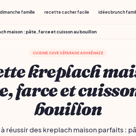
dimanche famille
recette cacher facile
idées brunch fami
ch maison : pâte, farce et cuisson au bouillon
CUISINE JUIVE SÉFARADE ASHKÉNAZE
tte kreplach mai
e, farce et cuisso
bouillon
 réussir des kreplach maison parfaits : p