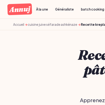
Annuj
À la une
Généraliste
batch cooking 
Accueil
cuisine juive séfarade ashkénaze
Recette krepla
Rece
pât
Apprenez à