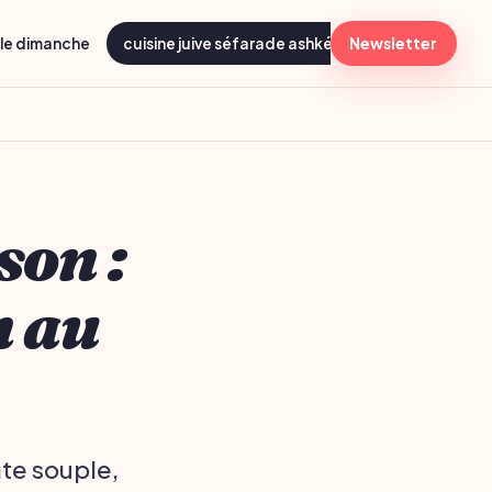
lle dimanche
cuisine juive séfarade ashkénaze
Newsletter
menu shabba
son :
n au
âte souple,