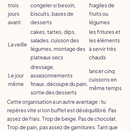
trois
congeler si besoin,
fragiles de
jours
biscuits, bases de
fruits ou
avant
desserts
légumes
cakes, tartes, dips,
les fritures et
salades, cuisson des
les éléments
La veille
légumes, montage des
à servir très
plateaux secs
chauds
dressage,
lancer cinq
Le jour
assaisonnements
cuissons en
même
finaux, découpe du pain,
même temps
sortie des desserts
Cette organisation a un autre avantage : tu
repères vite si ton buffet est déséquilibré. Pas
assez de frais. Trop de beige. Pas de chocolat.
Trop de pain, pas assez de garnitures. Tant que