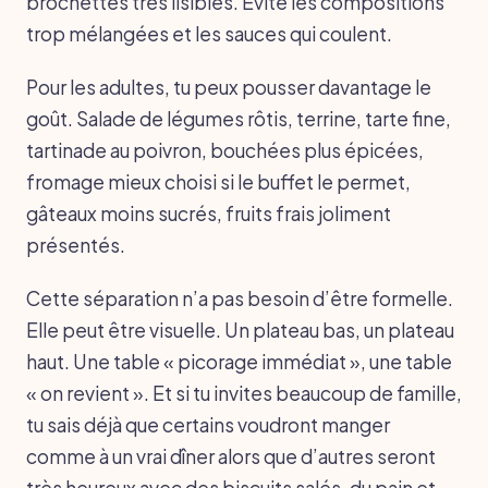
brochettes très lisibles. Évite les compositions
trop mélangées et les sauces qui coulent.
Pour les adultes, tu peux pousser davantage le
goût. Salade de légumes rôtis, terrine, tarte fine,
tartinade au poivron, bouchées plus épicées,
fromage mieux choisi si le buffet le permet,
gâteaux moins sucrés, fruits frais joliment
présentés.
Cette séparation n’a pas besoin d’être formelle.
Elle peut être visuelle. Un plateau bas, un plateau
haut. Une table « picorage immédiat », une table
« on revient ». Et si tu invites beaucoup de famille,
tu sais déjà que certains voudront manger
comme à un vrai dîner alors que d’autres seront
très heureux avec des biscuits salés, du pain et