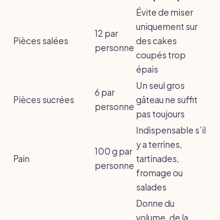
Évite de miser
uniquement sur
12 par
Pièces salées
des cakes
personne
coupés trop
épais
Un seul gros
6 par
Pièces sucrées
gâteau ne suffit
personne
pas toujours
Indispensable s’il
y a terrines,
100 g par
Pain
tartinades,
personne
fromage ou
salades
Donne du
volume, de la