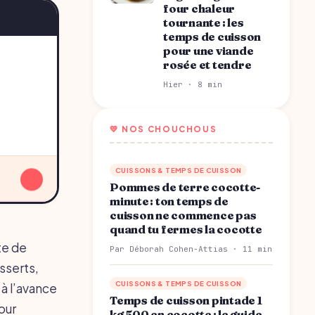
four chaleur
tournante : les
temps de cuisson
pour une viande
rosée et tendre
Hier · 8 min
💛 NOS CHOUCHOUS
CUISSONS & TEMPS DE CUISSON
↓
Pommes de terre cocotte-
minute : ton temps de
cuisson ne commence pas
quand tu fermes la cocotte
te de
Par Déborah Cohen-Attias · 11 min
sserts,
CUISSONS & TEMPS DE CUISSON
à l’avance
Temps de cuisson pintade 1
our
kg 500 en cocotte : le guide