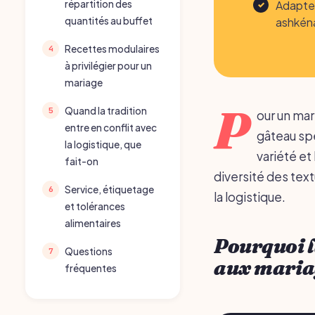
Adapter
répartition des
ashkéna
quantités au buffet
Recettes modulaires
à privilégier pour un
mariage
P
Quand la tradition
our un mar
entre en conflit avec
gâteau spe
la logistique, que
variété et 
fait-on
diversité des text
Service, étiquetage
la logistique.
et tolérances
alimentaires
Pourquoi l
Questions
aux maria
fréquentes