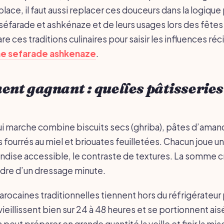
ace, il faut aussi replacer ces douceurs dans la logique 
e séfarade et ashkénaze et de leurs usages lors des fêtes 
are ces traditions culinaires pour saisir les influences ré
ine sefarade ashkenaze
.
ent gagnant : quelles pâtisseries
i marche combine biscuits secs (ghriba), pâtes d’ama
fourrés au miel et briouates feuilletées. Chacun joue un r
andise accessible, le contraste de textures. La somme cr
dre d’un dressage minute.
arocaines traditionnelles tiennent hors du réfrigérateu
vieillissent bien sur 24 à 48 heures et se portionnent ai
n peut préparer en grande quantité la veille et finir la mi