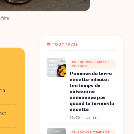
 fête
🆕 TOUT FRAIS
CUISSONS & TEMPS DE
CUISSON
Pommes de terre
cocotte-minute :
ton temps de
 la
cuisson ne
commence pas
quand tu fermes la
cocotte
est
00:00 · 11 min
CUISSONS & TEMPS DE