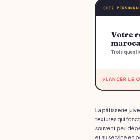
QUIZ PERSONNA
Votre recommandation sur pâtisserie juive
maroca
Trois questi
LANCER LE Q
La pâtisserie jui
textures qui fonc
souvent peu dépen
et au service en p