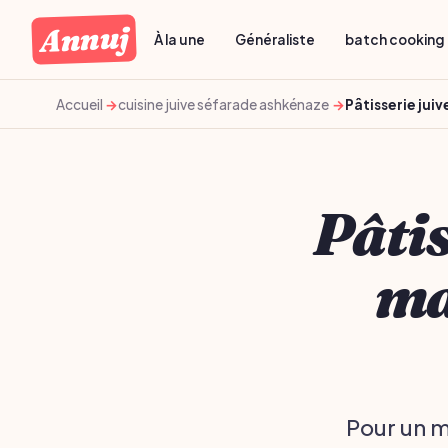
Annuj
À la une
Généraliste
batch cooking 
Accueil
cuisine juive séfarade ashkénaze
Pâtisserie jui
Pâti
ma
Pour un m