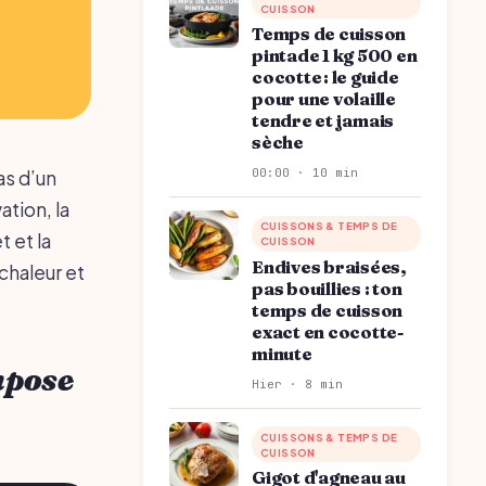
CUISSON
Temps de cuisson
pintade 1 kg 500 en
cocotte : le guide
pour une volaille
tendre et jamais
sèche
00:00 · 10 min
as d’un
tion, la
CUISSONS & TEMPS DE
t et la
CUISSON
Endives braisées,
 chaleur et
pas bouillies : ton
temps de cuisson
exact en cocotte-
minute
mpose
Hier · 8 min
CUISSONS & TEMPS DE
CUISSON
Gigot d'agneau au