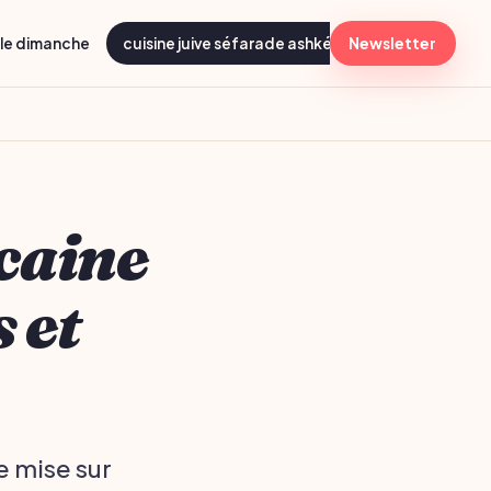
lle dimanche
cuisine juive séfarade ashkénaze
Newsletter
menu shabba
caine
 et
e mise sur