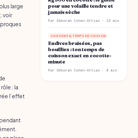
plus large
pour une volaille tendre et
jamais sèche
; voir
Par Déborah Cohen-Attias · 10 min
ciproques
CUISSONS & TEMPS DE CUISSON
Endives braisées, pas
bouillies : ton temps de
cuisson exact en cocotte-
minute
Par Déborah Cohen-Attias · 8 min
nde
ôle : la
ée l’effet
r pendant
sément.
se en place