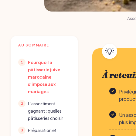
Asso
AU SOMMAIRE
Pourquoi la
pâtisserie juive
À reteni
marocaine
s’impose aux
Privilé
mariages
product
L’assortiment
gagnant : quelles
Un asso
pâtisseries choisir
plus im
Préparation et