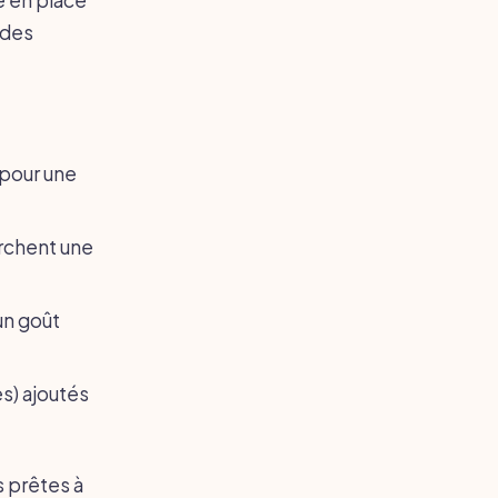
 des
 pour une
erchent une
un goût
s) ajoutés
s prêtes à