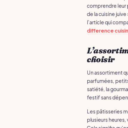
comprendre leur pl
de la cuisine juiv
l’article qui comp
difference cuis
L’assortim
choisir
Un assortiment qu
parfumées, petits 
satiété, la gourm
festif sans dépen
Les pâtisseries m
plusieurs heures, 
Cela signifie qu’o