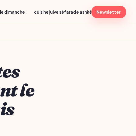
lle dimanche
cuisine juive séfarade ashkénaze
Newsletter
menu shabba
tes
nt le
is