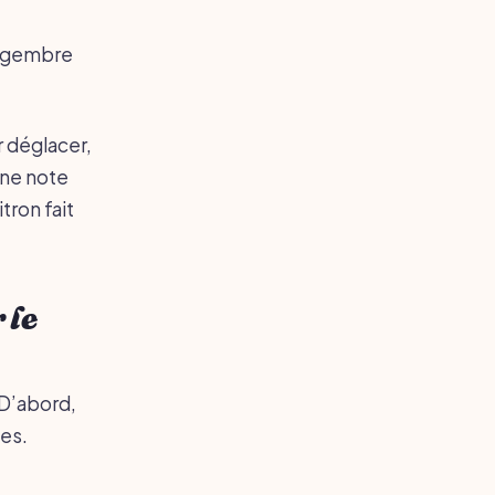
gingembre
r déglacer,
une note
itron fait
 le
 D’abord,
les.