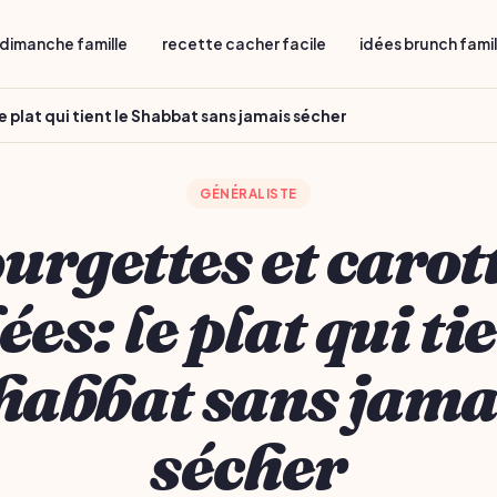
dimanche famille
recette cacher facile
idées brunch fami
 plat qui tient le Shabbat sans jamais sécher
GÉNÉRALISTE
urgettes et carot
ées: le plat qui tie
habbat sans jama
sécher