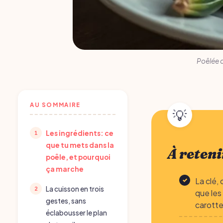
Poêlée d
AU SOMMAIRE
Les ingrédients: ce
que tu mets dans la
À reteni
poêle, et pourquoi
ça marche
La clé,
La cuisson en trois
que les
gestes, sans
carotte
éclabousser le plan