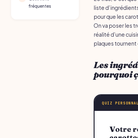
fréquentes
liste d’ingrédient
pour que les caro
On va poser les tr
réalité d’une cuis
plaques tournent
Les ingrédi
pourquoi 
QUIZ PERSONNA
Votre recommandation sur courgettes et
carotte