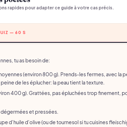
ons rapides pour adapter ce guide à votre cas précis.
UIZ — 60 S
nnes, tu as besoin de:
oyennes (environ 800 g). Prends-les fermes, avec la p
a peine de les éplucher: la peau tient la texture.
viron 400 g). Grattées, pas épluchées trop finement, p
il dégermées et pressées.
oupe d’huile d’olive (ou de tournesol si tu cuisines
fleischi