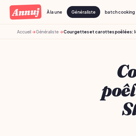
Annuj
À la une
Généraliste
batch cooking 
Accueil
Généraliste
Courgettes et carottes poêlées: le
Co
poêl
S