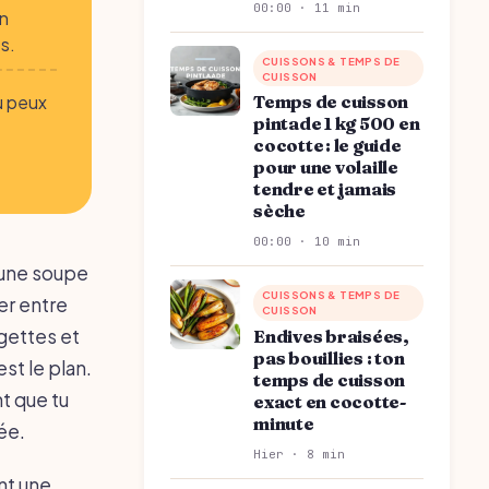
00:00 · 11 min
en
s.
CUISSONS & TEMPS DE
CUISSON
Temps de cuisson
tu peux
pintade 1 kg 500 en
cocotte : le guide
pour une volaille
tendre et jamais
sèche
00:00 · 10 min
s une soupe
CUISSONS & TEMPS DE
her entre
CUISSON
gettes et
Endives braisées,
pas bouillies : ton
est le plan.
temps de cuisson
t que tu
exact en cocotte-
minute
lée.
Hier · 8 min
nt une