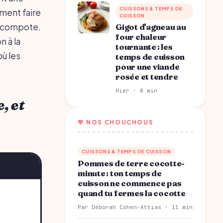
CUISSONS & TEMPS DE
mment faire
CUISSON
n compote.
Gigot d'agneau au
four chaleur
n à la
tournante : les
où les
temps de cuisson
pour une viande
rosée et tendre
Hier · 8 min
, et
💛 NOS CHOUCHOUS
CUISSONS & TEMPS DE CUISSON
Pommes de terre cocotte-
minute : ton temps de
cuisson ne commence pas
quand tu fermes la cocotte
Par Déborah Cohen-Attias · 11 min