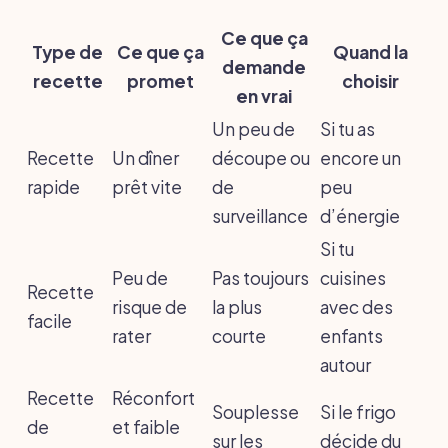
Ce que ça
Type de
Ce que ça
Quand la
demande
recette
promet
choisir
en vrai
Un peu de
Si tu as
Recette
Un dîner
découpe ou
encore un
rapide
prêt vite
de
peu
surveillance
d’énergie
Si tu
Peu de
Pas toujours
cuisines
Recette
risque de
la plus
avec des
facile
rater
courte
enfants
autour
Recette
Réconfort
Souplesse
Si le frigo
de
et faible
sur les
décide du