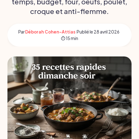
temps, budget, four, oeufs, poulet,
croque et anti-flemme.
Par
Déborah Cohen-Attias
·
Publié le
28 avril 2026
·
⏱ 15 min