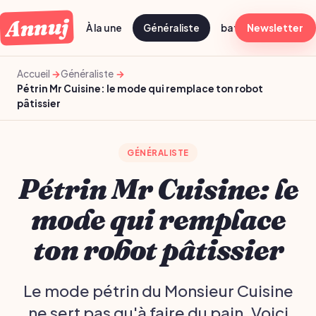
Annuj
À la une
Généraliste
batch cooking dima
Newsletter
Accueil
Généraliste
Pétrin Mr Cuisine: le mode qui remplace ton robot
pâtissier
GÉNÉRALISTE
Pétrin Mr Cuisine: le
mode qui remplace
ton robot pâtissier
Le mode pétrin du Monsieur Cuisine
ne sert pas qu'à faire du pain. Voici