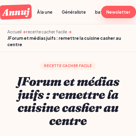
Annuj
À la une
Généraliste
batch cooking dima
Newsletter
Accueil
recette cacher facile
JForum et médias juifs : remettre la cuisine casher au
centre
RECETTE CACHER FACILE
JForum et médias
juifs : remettre la
cuisine casher au
centre