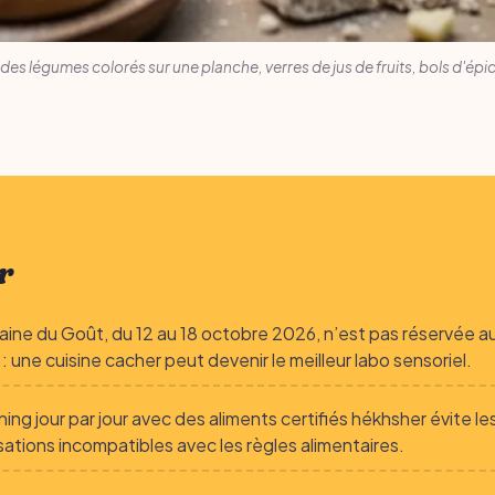
es légumes colorés sur une planche, verres de jus de fruits, bols d'épi
r
ine du Goût, du 12 au 18 octobre 2026, n’est pas réservée a
: une cuisine cacher peut devenir le meilleur labo sensoriel.
ning jour par jour avec des aliments certifiés hékhsher évite le
sations incompatibles avec les règles alimentaires.