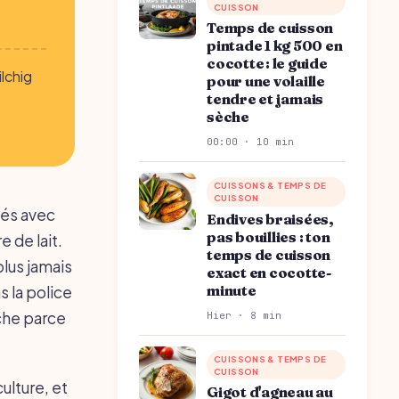
CUISSON
Temps de cuisson
pintade 1 kg 500 en
cocotte : le guide
ilchig
pour une volaille
tendre et jamais
sèche
00:00 · 10 min
CUISSONS & TEMPS DE
CUISSON
dés avec
Endives braisées,
pas bouillies : ton
e de lait.
temps de cuisson
plus jamais
exact en cocotte-
minute
 la police
che parce
Hier · 8 min
CUISSONS & TEMPS DE
CUISSON
ulture, et
Gigot d'agneau au