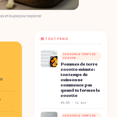
ces et loupe pour explorer
🆕 TOUT FRAIS
CUISSONS & TEMPS DE
CUISSON
Pommes de terre
cocotte-minute :
ton temps de
ux
cuisson ne
commence pas
quand tu fermes la
cocotte
s
00:00 · 11 min
CUISSONS & TEMPS DE