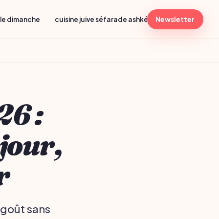
lle dimanche
cuisine juive séfarade ashkénaze
Newsletter
menu shabba
26 :
jour,
r
 goût sans