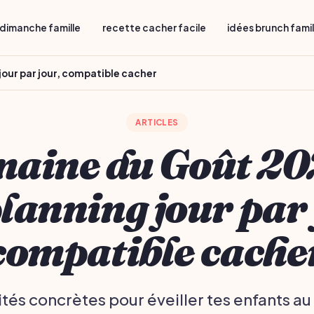
dimanche famille
recette cacher facile
idées brunch fami
jour par jour, compatible cacher
ARTICLES
aine du Goût 20
planning jour par 
compatible cache
ités concrètes pour éveiller tes enfants au