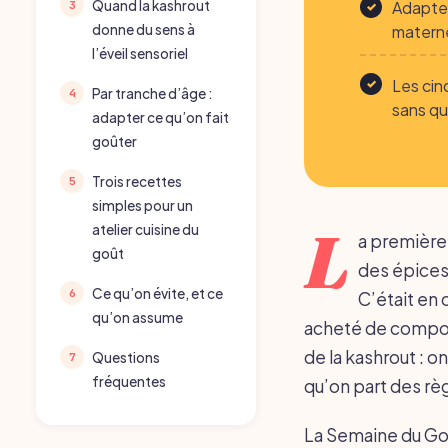
Adapter
Quand la kashrout
materne
donne du sens à
l’éveil sensoriel
Les cinq
Par tranche d’âge :
sans qu
adapter ce qu’on fait
goûter
Trois recettes
simples pour un
L
atelier cuisine du
a première 
goût
des épices,
Ce qu’on évite, et ce
C’était en 
qu’on assume
acheté de compote
de la kashrout : 
Questions
fréquentes
qu’on part des règ
La Semaine du Goût