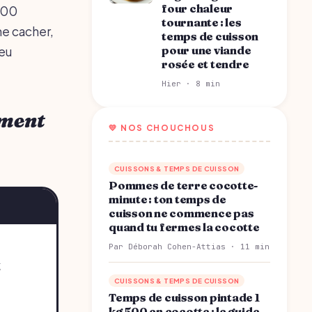
four chaleur
 000
tournante : les
ne cacher,
temps de cuisson
pour une viande
peu
rosée et tendre
Hier · 8 min
ement
💛 NOS CHOUCHOUS
CUISSONS & TEMPS DE CUISSON
Pommes de terre cocotte-
minute : ton temps de
cuisson ne commence pas
quand tu fermes la cocotte
Par Déborah Cohen-Attias · 11 min
CUISSONS & TEMPS DE CUISSON
Temps de cuisson pintade 1
kg 500 en cocotte : le guide