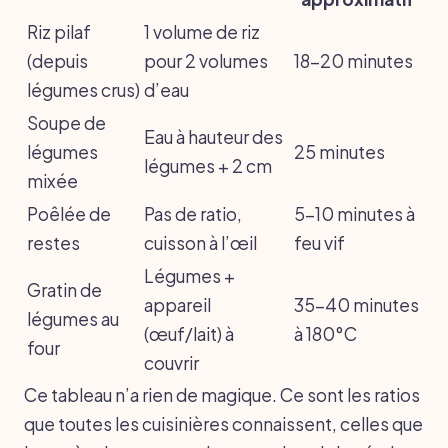
Riz pilaf
1 volume de riz
(depuis
pour 2 volumes
18-20 minutes
légumes crus)
d’eau
Soupe de
Eau à hauteur des
légumes
25 minutes
légumes + 2 cm
mixée
Poêlée de
Pas de ratio,
5-10 minutes à
restes
cuisson à l’œil
feu vif
Légumes +
Gratin de
appareil
35-40 minutes
légumes au
(œuf/lait) à
à 180°C
four
couvrir
Ce tableau n’a rien de magique. Ce sont les ratios
que toutes les cuisinières connaissent, celles que