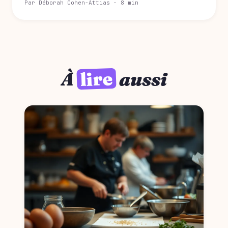
Par Déborah Cohen-Attias · 8 min
lire
À
aussi