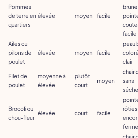
Pommes
brune
de terre en
élevée
moyen
facile
point
quartiers
coute
facile
Ailes ou
peau 
pilons de
élevée
moyen
facile
coloré
poulet
clair
chair
Filet de
moyenne à
plutôt
moyen
sans
poulet
élevée
court
séche
point
Brocoli ou
rôties
élevée
court
facile
chou-fleur
encor
ferm
chair 