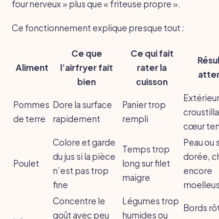
four nerveux » plus que « friteuse propre ».
Ce fonctionnement explique presque tout :
Ce que
Ce qui fait
Résu
Aliment
l’airfryer fait
rater la
atte
bien
cuisson
Extérieu
Pommes
Dore la surface
Panier trop
croustill
de terre
rapidement
rempli
cœur te
Colore et garde
Peau ou 
Temps trop
du jus si la pièce
dorée, ch
Poulet
long sur filet
n’est pas trop
encore
maigre
fine
moelleu
Concentre le
Légumes trop
Bords rôt
goût avec peu
humides ou