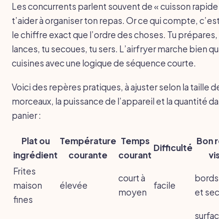
Les concurrents parlent souvent de « cuisson rapide
t’aider à organiser ton repas. Or ce qui compte, c’es
le chiffre exact que l’ordre des choses. Tu prépares,
lances, tu secoues, tu sers. L’airfryer marche bien q
cuisines avec une logique de séquence courte.
Voici des repères pratiques, à ajuster selon la taille d
morceaux, la puissance de l’appareil et la quantité da
panier :
Plat ou
Température
Temps
Bon 
Difficulté
ingrédient
courante
courant
vi
Frites
court à
bords
maison
élevée
facile
moyen
et se
fines
surfa