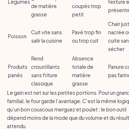
Légumes
texture 
de matière
coupés trop
présent
grasse
petit
Chair jus
Cuit vite sans
Pavé trop fin
nacrée o
Poisson
salir la cuisine
ou trop cuit
cuite san
sécher
Rend
Absence
Produits
croustillants
totale de
Panure c
panés
sans friture
matière
pas fari
classique
grasse
Le gain est net sur les petites portions. Pour un gran
familial, le four garde l’avantage. C’est la même logi
qu’un bon couscous merguez et poulet : le bon outil
dépend moins de la mode que du volume et du résul
attendu.