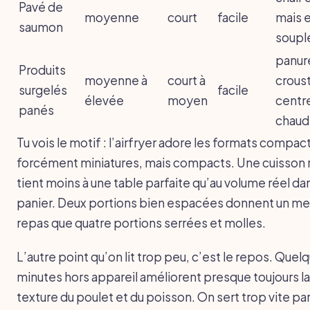
Pavé de
moyenne
court
facile
mais 
saumon
soupl
panur
Produits
moyenne à
court à
croust
surgelés
facile
élevée
moyen
centr
panés
chaud
Tu vois le motif : l’airfryer adore les formats compac
forcément miniatures, mais compacts. Une cuisson 
tient moins à une table parfaite qu’au volume réel dan
panier. Deux portions bien espacées donnent un mei
repas que quatre portions serrées et molles.
L’autre point qu’on lit trop peu, c’est le repos. Quel
minutes hors appareil améliorent presque toujours la
texture du poulet et du poisson. On sert trop vite pa