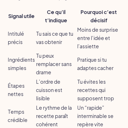
Ce qu’il
Pourquoi c’est
Signal utile
t’indique
décisif
Moins de surprise
Intitulé
Tu sais ce que tu
entre l’idée et
précis
vas obtenir
l’assiette
Tu peux
Ingrédients
Pratique si tu
remplacer sans
simples
adaptes cacher
drame
L’ordre de
Tu évites les
Étapes
cuisson est
recettes qui
nettes
lisible
supposent trop
Le rythme de la
Un “rapide”
Temps
recette paraît
interminable se
crédible
cohérent
repère vite