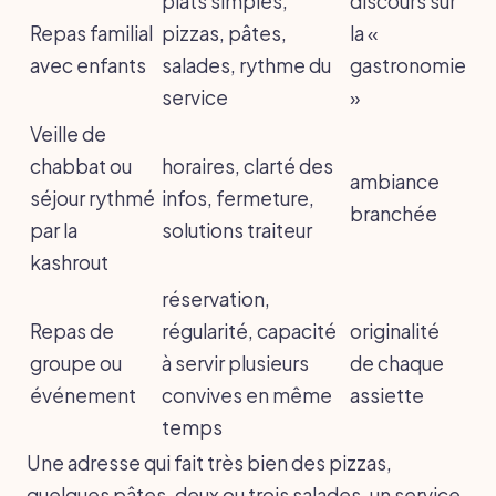
plats simples,
discours sur
Repas familial
pizzas, pâtes,
la «
avec enfants
salades, rythme du
gastronomie
service
»
Veille de
chabbat ou
horaires, clarté des
ambiance
séjour rythmé
infos, fermeture,
branchée
par la
solutions traiteur
kashrout
réservation,
Repas de
régularité, capacité
originalité
groupe ou
à servir plusieurs
de chaque
événement
convives en même
assiette
temps
Une adresse qui fait très bien des pizzas,
quelques pâtes, deux ou trois salades, un service