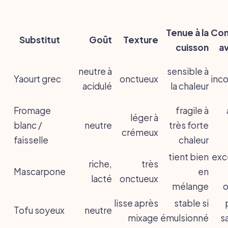
Tenue à la
Com
Substitut
Goût
Texture
cuisson
a
neutre à
sensible à
Yaourt grec
onctueux
inc
acidulé
la chaleur
Fromage
fragile à
léger à
blanc /
neutre
très forte
crémeux
faisselle
chaleur
tient bien
exc
riche,
très
Mascarpone
en
lacté
onctueux
mélange
o
lisse après
stable si
Tofu soyeux
neutre
mixage
émulsionné
s