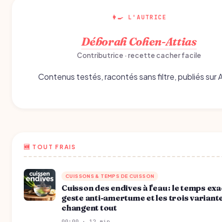
👩‍🍳 L'AUTRICE
Déborah Cohen-Attias
Contributrice · recette cacher facile
Contenus testés, racontés sans filtre, publiés sur 
🆕 TOUT FRAIS
CUISSONS & TEMPS DE CUISSON
Cuisson des endives à l'eau : le temps exac
geste anti-amertume et les trois variant
changent tout
00:00 · 12 min