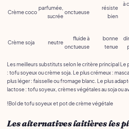
à 
parfumée,
résiste
Crème coco
onctueuse
sucrée
bien
fluide à
bonne
di
Crème soja
neutre
onctueuse
tenue
Les meilleurs substituts selon le critère principal Le 
: tofu soyeux ou crème soja. Le plus crémeux : masc
plus léger : faisselle ou fromage blanc. Le plus adapt
lactose : tofu soyeux, crèmes végétales au soja ou a
!Bol de tofu soyeux et pot de crème végétale
Les alternatives laitières les p