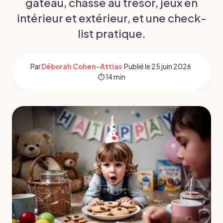
gâteau, chasse au trésor, jeux en
intérieur et extérieur, et une check-
list pratique.
Par
Déborah Cohen-Attias
·
Publié le
25 juin 2026
·
⏱ 14 min