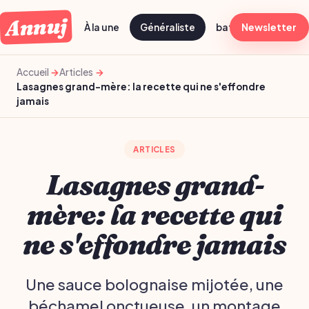
Annuj
À la une
Généraliste
batch cooking dima
Newsletter
Accueil
Articles
Lasagnes grand-mère: la recette qui ne s'effondre
jamais
ARTICLES
Lasagnes grand-
mère: la recette qui
ne s'effondre jamais
Une sauce bolognaise mijotée, une
béchamel onctueuse, un montage